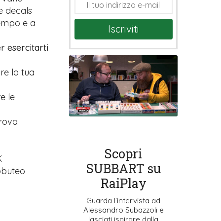
e decals
tempo e a
Iscriviti
r esercitarti
are la tua
e le
prova
Scopri
K
SUBBART su
ubbuteo
RaiPlay
Guarda l’intervista ad
Alessandro Subazzoli e
lasciati ispirare dalla