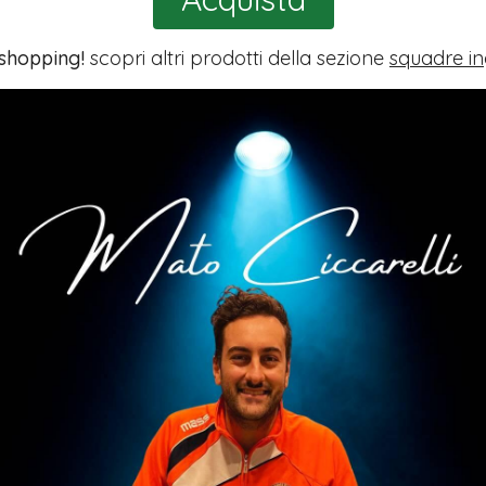
 shopping!
scopri altri prodotti della sezione
squadre in