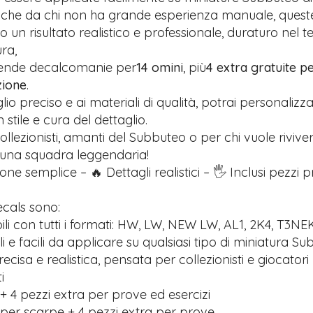
anche da chi non ha grande esperienza manuale, quest
 un risultato realistico e professionale, duraturo nel 
ra,
rende decalcomanie per
14 omini
, più
4 extra gratuite pe
zione
.
glio preciso e ai materiali di qualità, potrai personalizz
stile e cura del dettaglio.
ollezionisti, amanti del Subbuteo o per chi vuole riviver
 una squadra leggendaria!
one semplice – 🔥 Dettagli realistici – 🖐️ Inclusi pezzi 
ecals sono:
li con tutti i formati: HW, LW, NEW LW, AL1, 2K4, T3NE
ili e facili da applicare su qualsiasi tipo di miniatura S
recisa e realistica, pensata per collezionisti e giocatori
i
+ 4 pezzi extra per prove ed esercizi
 per scarpe + 4 pezzi extra per prove