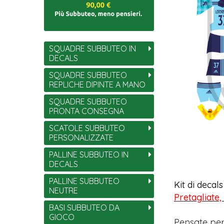
SQUADRE SUBBUTEO IN
DECALS
SQUADRE SUBBUTEO
REPLICHE DIPINTE A MANO
SQUADRE SUBBUTEO
PRONTA CONSEGNA
SCATOLE SUBBUTEO
PERSONALIZZATE
PALLINE SUBBUTEO IN
DECALS
PALLINE SUBBUTEO
Kit di decal
NEUTRE
Pretagliate,
BASI SUBBUTEO DA
GIOCO
Pensate per