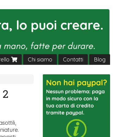
rello
Chi siamo
Contatti
Blog
 2
sottili,
niature.
gonisti.