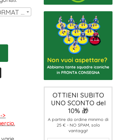
SET 14 MINIATURE FORMAT HW T3 | € 11,00
OTTIENI SUBITO
UNO SCONTO del
10% 🎁
-->
A partire da ordine minimo di
mercio.
25 € - NO SPAM, solo
vantaggi!
 varie