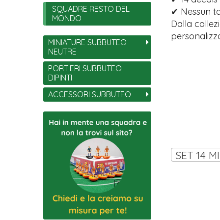
SQUADRE RESTO DEL
✔ Nessun tag
MONDO
Dalla collez
personalizza
MINIATURE SUBBUTEO
NEUTRE
PORTIERI SUBBUTEO
DIPINTI
ACCESSORI SUBBUTEO
SET 14 M