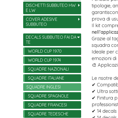
DISCHETTI SUBBUTEO HW
tipologie, 
E LW
garantiscono
prova di usu
COVER ADESIVE
SUBBUTEO
Il kit comp
nell’applica
DECALS SUBBUTEO FAI DA
Grazie al ta
TE
squadra con 
WORLD CUP 1970
Ideale per c
emozioni di
WORLD CUP 1974
🎨 Applicazi
SQUADRE NAZIONALI
Le nsotre d
SQUADRE ITALIANE
✔ Compatibi
SQUADRE INGLESI
✔ Ultra sott
SQUADRE SPAGNOLE
✔ Finitura p
professionist
SQUADRE FRANCESI
✔ 14 decals 
SQUADRE TEDESCHE
✔ 14 decals