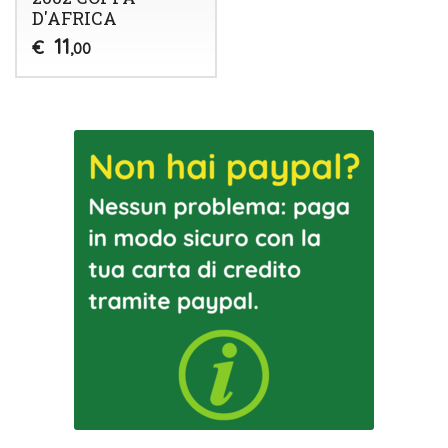
D'AFRICA
11
€
,00