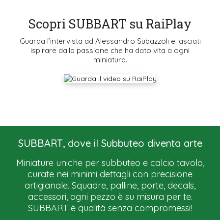
Scopri SUBBART su RaiPlay
Guarda l’intervista ad Alessandro Subazzoli e lasciati
ispirare dalla passione che ha dato vita a ogni
miniatura.
SUBBART, dove il Subbuteo diventa arte
Miniature uniche per subbuteo e calcio tavolo,
curate nei minimi dettagli con precisione
artigianale. Squadre, palline, porte, decals,
accessori, ogni pezzo è su misura per te.
SUBBART è qualità senza compromessi!