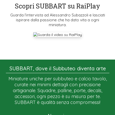
Scopri SUBBART su RaiPlay
Guarda l’intervista ad Alessandro Subazzoli e lasciati
ispirare dalla passione che ha dato vita a ogni
miniatura.
SUBBART, dove il Subbuteo diventa arte
Miniature uniche per subbuteo e calcio tavolo,
curate nei minimi dettagli con precisione
artigianale. Squadre, palline, porte, decals,
accessori, ogni pezzo è su misura per te.
SUBBART è qualità senza compromessi!