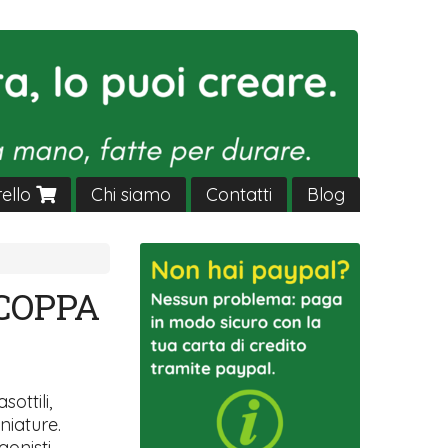
rello
Chi siamo
Contatti
Blog
 COPPA
sottili,
niature.
gonisti.