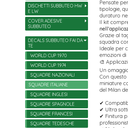
Pensate per
DISCHETTI SUBBUTEO HW
tipologie, q
E LW
duraturo ne
COVER ADESIVE
Il kit comp
SUBBUTEO
nell’applica
Grazie al ta
DECALS SUBBUTEO FAI DA
squadra con 
TE
Ideale per c
emozioni di
WORLD CUP 1970
🎨 Applicazi
WORLD CUP 1974
Un omaggio 
SQUADRE NAZIONALI
Con questo 
miniature co
SQUADRE ITALIANE
del Milan del
SQUADRE INGLESI
✔ Compatibi
SQUADRE SPAGNOLE
✔ Ultra sott
SQUADRE FRANCESI
✔ Finitura p
professionist
SQUADRE TEDESCHE