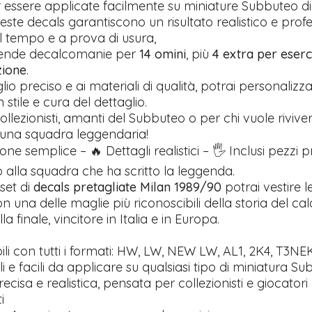
 essere applicate facilmente su miniature Subbuteo di
ueste decals garantiscono un risultato realistico e profe
l tempo e a prova di usura,
rende decalcomanie per
14 omini
, più
4 extra per eserci
zione
.
glio preciso e ai materiali di qualità, potrai personalizz
stile e cura del dettaglio.
ollezionisti, amanti del Subbuteo o per chi vuole riviver
 una squadra leggendaria!
one semplice – 🔥 Dettagli realistici – 🖐️ Inclusi pezzi 
alla squadra che ha scritto la leggenda.
set di
decals pretagliate Milan 1989/90
potrai vestire l
n una delle maglie più riconoscibili della storia del calc
la finale, vincitore in Italia e in Europa.
li con tutti i formati: HW, LW, NEW LW, AL1, 2K4, T3NE
ili e facili da applicare su qualsiasi tipo di miniatura S
recisa e realistica, pensata per collezionisti e giocatori
i