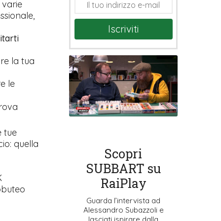
 varie
ssionale,
Iscriviti
tarti
are la tua
e le
prova
e tue
io: quella
Scopri
SUBBART su
K
RaiPlay
ubbuteo
Guarda l’intervista ad
Alessandro Subazzoli e
lasciati ispirare dalla