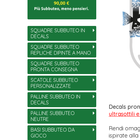
SQUADRE SUBBUTEO IN
DECALS
SQUADRE SUBBUTEO
REPLICHE DIPINTE A MANO
SQUADRE SUBBUTEO
PRONTA CONSEGNA
SCATOLE SUBBUTEO
PERSONALIZZATE
PALLINE SUBBUTEO IN
DECALS
Decals pront
PALLINE SUBBUTEO
ultrasottili
NEUTRE
Rendi omagg
BASI SUBBUTEO DA
ispirate all
GIOCO