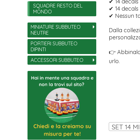
✔ 14 decals 
SQUADRE RESTO DEL
✔ 14 decals 
MONDO
✔ Nessun tag
MINIATURE SUBBUTEO
Dalla collez
NEUTRE
personalizza
PORTIERI SUBBUTEO
DIPINTI
👉 Abbinalo
ACCESSORI SUBBUTEO
urlo.
SET 14 M