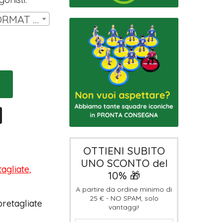
SET 14 MINIATURE FORMAT HW | € 11,00
OTTIENI SUBITO
UNO SCONTO del
agliate,
10% 🎁
A partire da ordine minimo di
25 € - NO SPAM, solo
pretagliate
vantaggi!