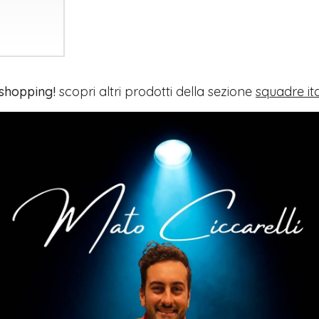
 shopping!
scopri altri prodotti della sezione
squadre it