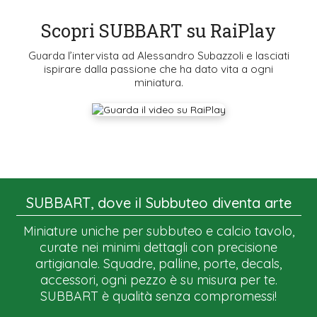
Scopri SUBBART su RaiPlay
Guarda l’intervista ad Alessandro Subazzoli e lasciati
ispirare dalla passione che ha dato vita a ogni
miniatura.
SUBBART, dove il Subbuteo diventa arte
Miniature uniche per subbuteo e calcio tavolo,
curate nei minimi dettagli con precisione
artigianale. Squadre, palline, porte, decals,
accessori, ogni pezzo è su misura per te.
SUBBART è qualità senza compromessi!