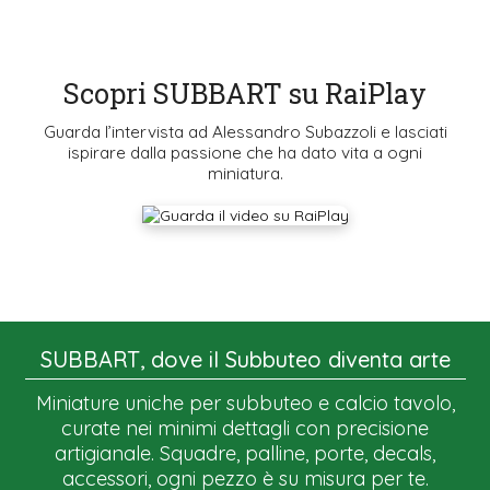
Scopri SUBBART su RaiPlay
Guarda l’intervista ad Alessandro Subazzoli e lasciati
ispirare dalla passione che ha dato vita a ogni
miniatura.
SUBBART, dove il Subbuteo diventa arte
Miniature uniche per subbuteo e calcio tavolo,
curate nei minimi dettagli con precisione
artigianale. Squadre, palline, porte, decals,
accessori, ogni pezzo è su misura per te.