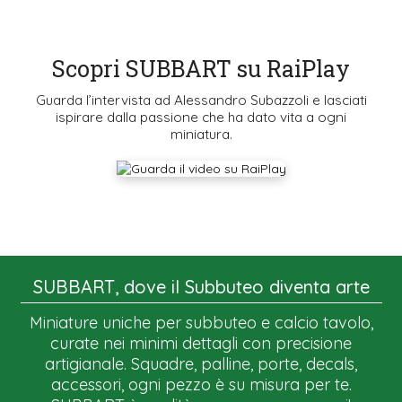
Scopri SUBBART su RaiPlay
Guarda l’intervista ad Alessandro Subazzoli e lasciati
ispirare dalla passione che ha dato vita a ogni
miniatura.
SUBBART, dove il Subbuteo diventa arte
Miniature uniche per subbuteo e calcio tavolo,
curate nei minimi dettagli con precisione
artigianale. Squadre, palline, porte, decals,
accessori, ogni pezzo è su misura per te.