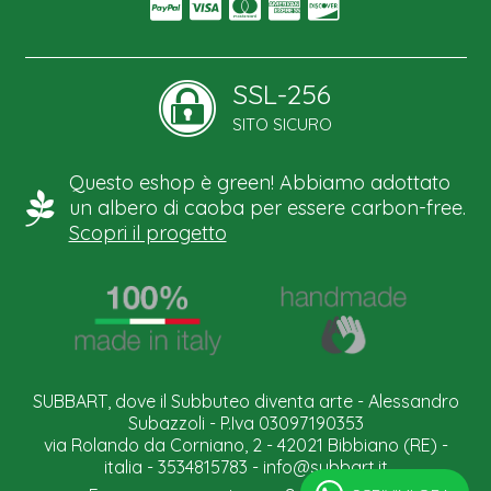
SSL-256
SITO SICURO
Questo eshop è green! Abbiamo adottato
un albero di caoba per essere carbon-free.
Scopri il progetto
SUBBART, dove il Subbuteo diventa arte - Alessandro
Subazzoli - P.Iva 03097190353
via Rolando da Corniano, 2 - 42021 Bibbiano (RE) -
italia - 3534815783 -
info@subbart.it