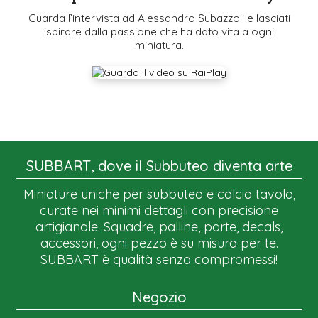
Guarda l’intervista ad Alessandro Subazzoli e lasciati
ispirare dalla passione che ha dato vita a ogni
miniatura.
SUBBART, dove il Subbuteo diventa arte
Miniature uniche per subbuteo e calcio tavolo,
curate nei minimi dettagli con precisione
artigianale. Squadre, palline, porte, decals,
accessori, ogni pezzo è su misura per te.
SUBBART è qualità senza compromessi!
Negozio