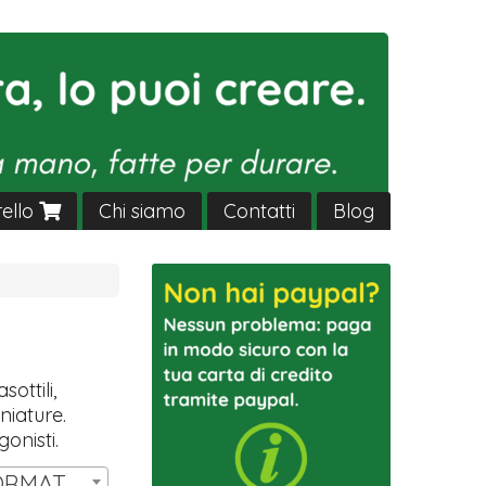
rello
Chi siamo
Contatti
Blog
sottili,
niature.
gonisti.
SET 14 MINIATURE FORMAT HW T3 | € 11,00