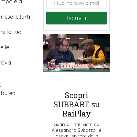
tempo e a
r esercitarti
Iscriviti
are la tua
e le
prova
K
ubbuteo
Scopri
SUBBART su
RaiPlay
Guarda l’intervista ad
Alessandro Subazzoli e
lasciati ispirare dalla