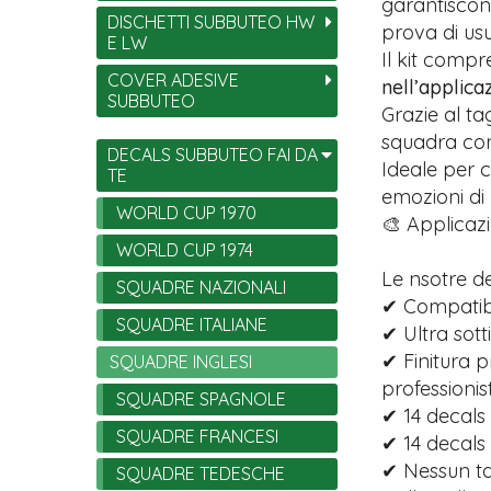
garantiscono
DISCHETTI SUBBUTEO HW
prova di usu
E LW
Il kit comp
COVER ADESIVE
nell’applica
SUBBUTEO
Grazie al ta
squadra con 
DECALS SUBBUTEO FAI DA
Ideale per c
TE
emozioni di
WORLD CUP 1970
🎨 Applicazi
WORLD CUP 1974
Le nsotre d
SQUADRE NAZIONALI
✔ Compatibi
SQUADRE ITALIANE
✔ Ultra sott
✔ Finitura p
SQUADRE INGLESI
professionist
SQUADRE SPAGNOLE
✔ 14 decals 
SQUADRE FRANCESI
✔ 14 decals
✔ Nessun tag
SQUADRE TEDESCHE