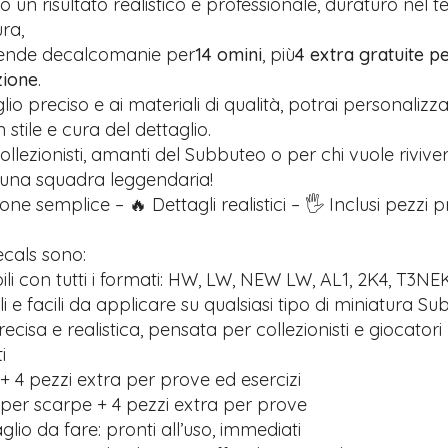
 un risultato realistico e professionale, duraturo nel 
ra,
rende decalcomanie per
14 omini
, più
4 extra gratuite pe
zione
.
glio preciso e ai materiali di qualità, potrai personalizz
stile e cura del dettaglio.
ollezionisti, amanti del Subbuteo o per chi vuole riviver
 una squadra leggendaria!
one semplice – 🔥 Dettagli realistici – 🖐️ Inclusi pezzi 
ecals sono:
li con tutti i formati: HW, LW, NEW LW, AL1, 2K4, T3NE
ili e facili da applicare su qualsiasi tipo di miniatura S
recisa e realistica, pensata per collezionisti e giocatori
i
+ 4 pezzi extra per prove ed esercizi
 per scarpe + 4 pezzi extra per prove
lio da fare: pronti all’uso, immediati