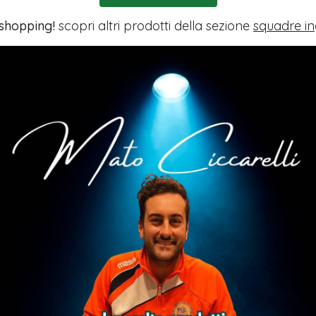
 shopping!
scopri altri prodotti della sezione
squadre in