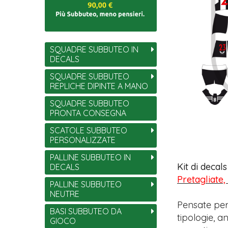
SQUADRE SUBBUTEO IN
DECALS
SQUADRE SUBBUTEO
REPLICHE DIPINTE A MANO
SQUADRE SUBBUTEO
PRONTA CONSEGNA
SCATOLE SUBBUTEO
PERSONALIZZATE
PALLINE SUBBUTEO IN
Kit di decal
DECALS
Pretagliate,
PALLINE SUBBUTEO
NEUTRE
Pensate per
BASI SUBBUTEO DA
tipologie, 
GIOCO