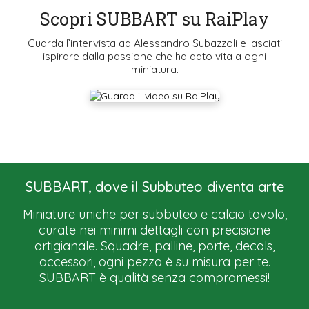
Scopri SUBBART su RaiPlay
Guarda l’intervista ad Alessandro Subazzoli e lasciati
ispirare dalla passione che ha dato vita a ogni
miniatura.
SUBBART, dove il Subbuteo diventa arte
Miniature uniche per subbuteo e calcio tavolo,
curate nei minimi dettagli con precisione
artigianale. Squadre, palline, porte, decals,
accessori, ogni pezzo è su misura per te.
SUBBART è qualità senza compromessi!