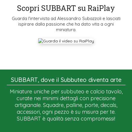
Scopri SUBBART su RaiPlay
Guarda l’intervista ad Alessandro Subazzoli e lasciati
ispirare dalla passione che ha dato vita a ogni
miniatura.
SUBBART, dove il Subbuteo diventa arte
Miniature uniche per subbuteo e calcio tavolo,
curate nei minimi dettagli con precisione
artigianale. Squadre, palline, porte, decals,
accessori, ogni pezzo è su misura per te.
SUBBART è qualità senza compromessi!