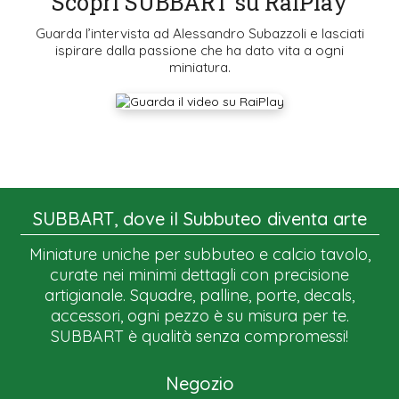
Scopri SUBBART su RaiPlay
Guarda l’intervista ad Alessandro Subazzoli e lasciati
ispirare dalla passione che ha dato vita a ogni
miniatura.
SUBBART, dove il Subbuteo diventa arte
Miniature uniche per subbuteo e calcio tavolo,
curate nei minimi dettagli con precisione
artigianale. Squadre, palline, porte, decals,
accessori, ogni pezzo è su misura per te.
SUBBART è qualità senza compromessi!
Negozio