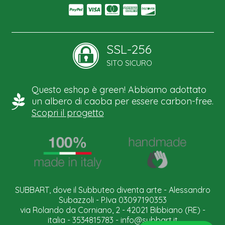
SSL-256
SITO SICURO
Questo eshop è green! Abbiamo adottato
un albero di caoba per essere carbon-free.
Scopri il progetto
SUBBART, dove il Subbuteo diventa arte - Alessandro
Subazzoli - P.Iva 03097190353
via Rolando da Corniano, 2 - 42021 Bibbiano (RE) -
italia - 3534815783 -
info@subbart.it