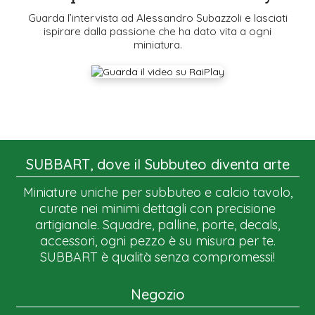
Guarda l’intervista ad Alessandro Subazzoli e lasciati
ispirare dalla passione che ha dato vita a ogni
miniatura.
SUBBART, dove il Subbuteo diventa arte
Miniature uniche per subbuteo e calcio tavolo,
curate nei minimi dettagli con precisione
artigianale. Squadre, palline, porte, decals,
accessori, ogni pezzo è su misura per te.
SUBBART è qualità senza compromessi!
Negozio