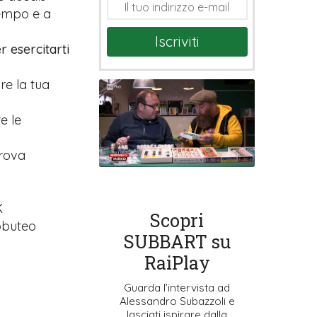
tempo e a
Iscriviti
r esercitarti
are la tua
e le
prova
K
Scopri
ubbuteo
SUBBART su
RaiPlay
Guarda l’intervista ad
Alessandro Subazzoli e
lasciati ispirare dalla