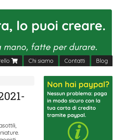
rello
Chi siamo
Contatti
Blog
2021-
sottili,
niature.
gonisti.