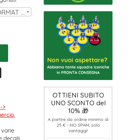
SET 14 MINIATURE FORMAT HW | € 11,00
OTTIENI SUBITO
UNO SCONTO del
-->
10% 🎁
mercio.
A partire da ordine minimo di
25 € - NO SPAM, solo
 varie
vantaggi!
e decals