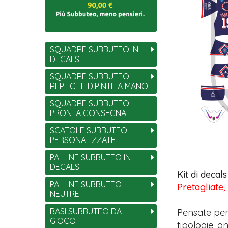
SQUADRE SUBBUTEO IN
DECALS
SQUADRE SUBBUTEO
REPLICHE DIPINTE A MANO
SQUADRE SUBBUTEO
PRONTA CONSEGNA
SCATOLE SUBBUTEO
PERSONALIZZATE
PALLINE SUBBUTEO IN
DECALS
Kit di decal
PALLINE SUBBUTEO
Pretagliate,
NEUTRE
BASI SUBBUTEO DA
Pensate per
GIOCO
tipologie, 