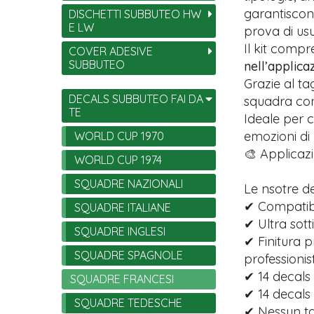
garantiscono
DISCHETTI SUBBUTEO HW
E LW
prova di usu
Il kit comp
COVER ADESIVE
SUBBUTEO
nell’applica
Grazie al ta
DECALS SUBBUTEO FAI DA
squadra con 
TE
Ideale per c
emozioni di
WORLD CUP 1970
🎨 Applicazi
WORLD CUP 1974
SQUADRE NAZIONALI
Le nsotre d
✔ Compatibi
SQUADRE ITALIANE
✔ Ultra sott
SQUADRE INGLESI
✔ Finitura p
SQUADRE SPAGNOLE
professionist
✔ 14 decals 
SQUADRE FRANCESI
✔ 14 decals
SQUADRE TEDESCHE
✔ Nessun tag