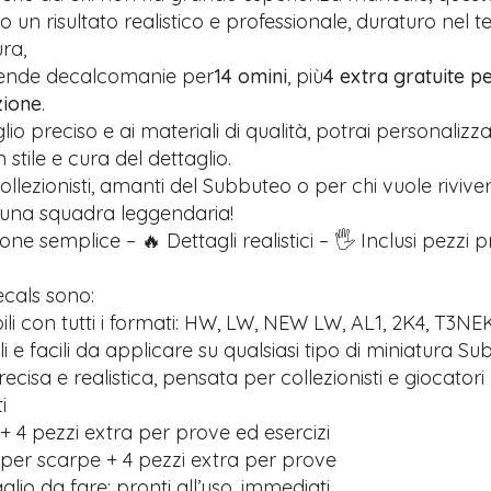
 un risultato realistico e professionale, duraturo nel 
ra,
rende decalcomanie per
14 omini
, più
4 extra gratuite pe
zione
.
glio preciso e ai materiali di qualità, potrai personalizz
stile e cura del dettaglio.
ollezionisti, amanti del Subbuteo o per chi vuole riviver
 una squadra leggendaria!
one semplice – 🔥 Dettagli realistici – 🖐️ Inclusi pezzi 
ecals sono:
li con tutti i formati: HW, LW, NEW LW, AL1, 2K4, T3NE
ili e facili da applicare su qualsiasi tipo di miniatura S
recisa e realistica, pensata per collezionisti e giocatori
i
+ 4 pezzi extra per prove ed esercizi
 per scarpe + 4 pezzi extra per prove
lio da fare: pronti all’uso, immediati