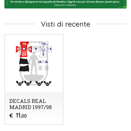
Visti di recente
DECALS REAL
MADRID 1997/98
11
€
,00