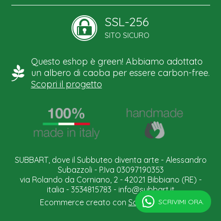
SSL-256
SITO SICURO
Questo eshop è green! Abbiamo adottato
un albero di caoba per essere carbon-free.
Scopri il progetto
SUBBART, dove il Subbuteo diventa arte - Alessandro
Subazzoli - P.Iva 03097190353
via Rolando da Corniano, 2 - 42021 Bibbiano (RE) -
italia - 3534815783 -
info@subbart.it
SCRIVIMI ORA.
Ecommerce creato con
Scontrino.com