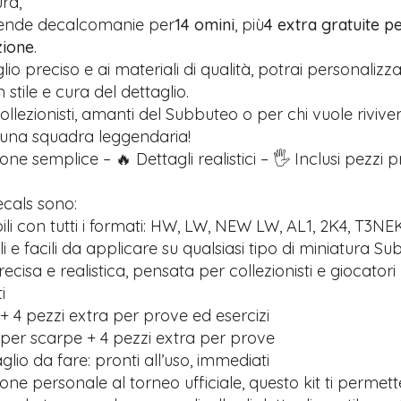
ra,
rende decalcomanie per
14 omini
, più
4 extra gratuite pe
zione
.
glio preciso e ai materiali di qualità, potrai personalizz
stile e cura del dettaglio.
ollezionisti, amanti del Subbuteo o per chi vuole riviver
 una squadra leggendaria!
one semplice – 🔥 Dettagli realistici – 🖐️ Inclusi pezzi 
ecals sono:
li con tutti i formati: HW, LW, NEW LW, AL1, 2K4, T3NE
ili e facili da applicare su qualsiasi tipo di miniatura S
recisa e realistica, pensata per collezionisti e giocatori
i
+ 4 pezzi extra per prove ed esercizi
 per scarpe + 4 pezzi extra per prove
lio da fare: pronti all’uso, immediati
ione personale al torneo ufficiale, questo kit ti permett