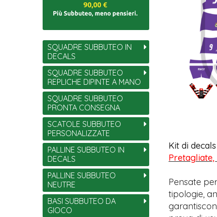
SQUADRE SUBBUTEO IN
DECALS
SQUADRE SUBBUTEO
REPLICHE DIPINTE A MANO
SQUADRE SUBBUTEO
PRONTA CONSEGNA
SCATOLE SUBBUTEO
PERSONALIZZATE
Kit di decal
PALLINE SUBBUTEO IN
Pretagliate,
DECALS
PALLINE SUBBUTEO
Pensate per
NEUTRE
tipologie, 
BASI SUBBUTEO DA
garantiscono
GIOCO