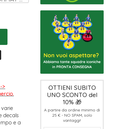
-->
OTTIENI SUBITO
mercio.
UNO SCONTO del
10% 🎁
 varie
A partire da ordine minimo di
e decals
25 € - NO SPAM, solo
vantaggi!
tempo e a