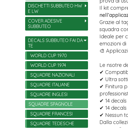
prova di usu
DISCHETTI SUBBUTEO HW
Il kit comp
E LW
nell’applica
COVER ADESIVE
Grazie al ta
SUBBUTEO
squadra con 
Ideale per c
DECALS SUBBUTEO FAI DA
emozioni di
TE
🎨 Applicazi
WORLD CUP 1970
Le nsotre d
WORLD CUP 1974
✔ Compatibi
SQUADRE NAZIONALI
✔ Ultra sott
SQUADRE ITALIANE
✔ Finitura p
professionist
SQUADRE INGLESI
✔ 14 decals 
SQUADRE SPAGNOLE
✔ 14 decals
SQUADRE FRANCESI
✔ Nessun tag
Dalla collez
SQUADRE TEDESCHE