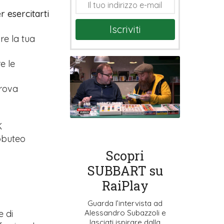
r esercitarti
Iscriviti
are la tua
e le
prova
K
ubbuteo
Scopri
SUBBART su
RaiPlay
Guarda l’intervista ad
Alessandro Subazzoli e
e di
lasciati ispirare dalla