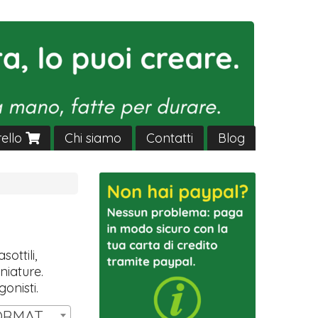
rello
Chi siamo
Contatti
Blog
sottili,
niature.
gonisti.
SET 14 MINIATURE FORMAT HW | € 11,00