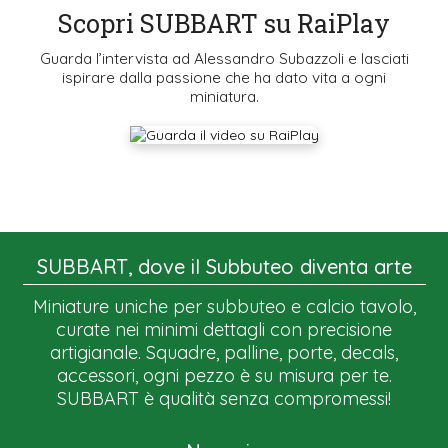
Scopri SUBBART su RaiPlay
Guarda l’intervista ad Alessandro Subazzoli e lasciati
ispirare dalla passione che ha dato vita a ogni
miniatura.
SUBBART, dove il Subbuteo diventa arte
Miniature uniche per subbuteo e calcio tavolo,
curate nei minimi dettagli con precisione
artigianale. Squadre, palline, porte, decals,
accessori, ogni pezzo è su misura per te.
SUBBART è qualità senza compromessi!