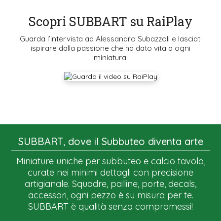
Scopri SUBBART su RaiPlay
Guarda l’intervista ad Alessandro Subazzoli e lasciati
ispirare dalla passione che ha dato vita a ogni
miniatura.
SUBBART, dove il Subbuteo diventa arte
Miniature uniche per subbuteo e calcio tavolo,
curate nei minimi dettagli con precisione
artigianale. Squadre, palline, porte, decals,
accessori, ogni pezzo è su misura per te.
SUBBART è qualità senza compromessi!