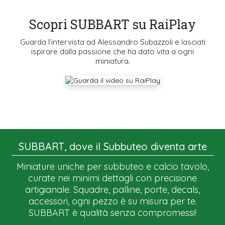
Scopri SUBBART su RaiPlay
Guarda l’intervista ad Alessandro Subazzoli e lasciati
ispirare dalla passione che ha dato vita a ogni
miniatura.
SUBBART, dove il Subbuteo diventa arte
Miniature uniche per subbuteo e calcio tavolo,
curate nei minimi dettagli con precisione
artigianale. Squadre, palline, porte, decals,
accessori, ogni pezzo è su misura per te.
SUBBART è qualità senza compromessi!