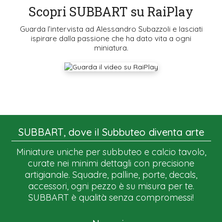
Scopri SUBBART su RaiPlay
Guarda l’intervista ad Alessandro Subazzoli e lasciati
ispirare dalla passione che ha dato vita a ogni
miniatura.
SUBBART, dove il Subbuteo diventa arte
Miniature uniche per subbuteo e calcio tavolo,
curate nei minimi dettagli con precisione
artigianale. Squadre, palline, porte, decals,
accessori, ogni pezzo è su misura per te.
SUBBART è qualità senza compromessi!