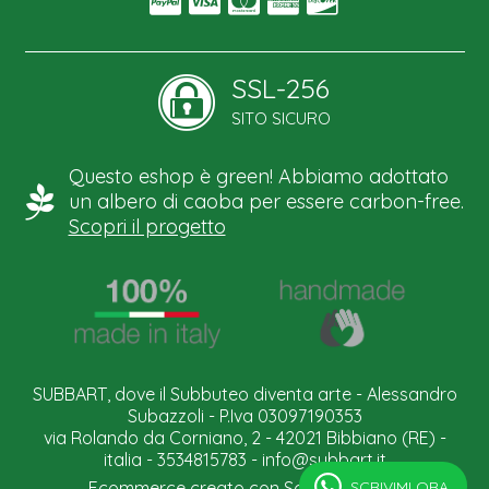
SSL-256
SITO SICURO
Questo eshop è green! Abbiamo adottato
un albero di caoba per essere carbon-free.
Scopri il progetto
SUBBART, dove il Subbuteo diventa arte - Alessandro
Subazzoli - P.Iva 03097190353
via Rolando da Corniano, 2 - 42021 Bibbiano (RE) -
italia - 3534815783 -
info@subbart.it
SCRIVIMI ORA.
Ecommerce creato con
Scontrino.com