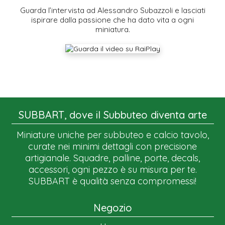
Guarda l’intervista ad Alessandro Subazzoli e lasciati
ispirare dalla passione che ha dato vita a ogni
miniatura.
SUBBART, dove il Subbuteo diventa arte
Miniature uniche per subbuteo e calcio tavolo,
curate nei minimi dettagli con precisione
artigianale. Squadre, palline, porte, decals,
accessori, ogni pezzo è su misura per te.
SUBBART è qualità senza compromessi!
Negozio