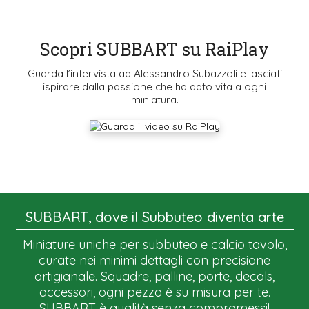
Scopri SUBBART su RaiPlay
Guarda l’intervista ad Alessandro Subazzoli e lasciati
ispirare dalla passione che ha dato vita a ogni
miniatura.
SUBBART, dove il Subbuteo diventa arte
Miniature uniche per subbuteo e calcio tavolo,
curate nei minimi dettagli con precisione
artigianale. Squadre, palline, porte, decals,
accessori, ogni pezzo è su misura per te.
SUBBART è qualità senza compromessi!