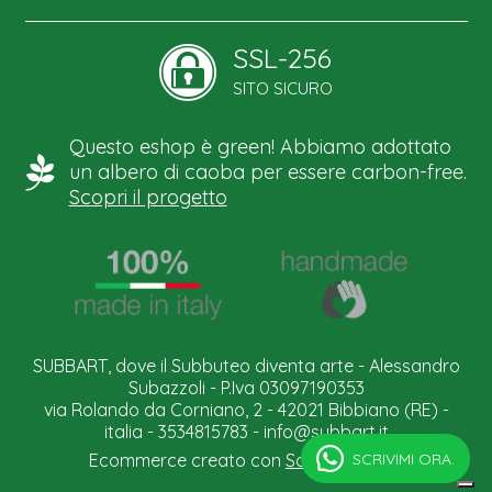
SSL-256
SITO SICURO
Questo eshop è green! Abbiamo adottato
un albero di caoba per essere carbon-free.
Scopri il progetto
SUBBART, dove il Subbuteo diventa arte - Alessandro
Subazzoli - P.Iva 03097190353
via Rolando da Corniano, 2 - 42021 Bibbiano (RE) -
italia - 3534815783 -
info@subbart.it
SCRIVIMI ORA.
Ecommerce creato con
Scontrino.com