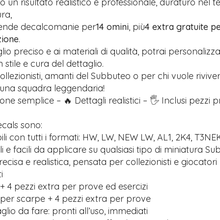
 un risultato realistico e professionale, duraturo nel 
ra,
rende decalcomanie per
14 omini
, più
4 extra gratuite pe
zione
.
glio preciso e ai materiali di qualità, potrai personalizz
stile e cura del dettaglio.
ollezionisti, amanti del Subbuteo o per chi vuole riviver
 una squadra leggendaria!
one semplice – 🔥 Dettagli realistici – 🖐️ Inclusi pezzi 
ecals sono:
li con tutti i formati: HW, LW, NEW LW, AL1, 2K4, T3NE
ili e facili da applicare su qualsiasi tipo di miniatura S
recisa e realistica, pensata per collezionisti e giocatori
i
+ 4 pezzi extra per prove ed esercizi
 per scarpe + 4 pezzi extra per prove
lio da fare: pronti all’uso, immediati