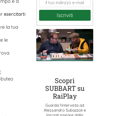
tempo e a
r esercitarti
Iscriviti
are la tua
e le
prova
K
ubbuteo
Scopri
SUBBART su
RaiPlay
Guarda l’intervista ad
Alessandro Subazzoli e
lasciati ispirare dalla