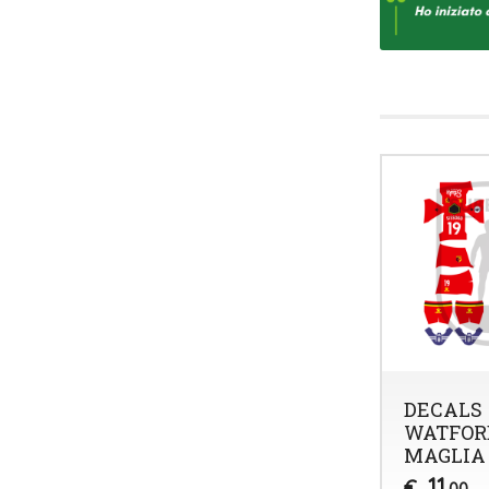
DECALS
WATFOR
MAGLIA 
11
€
,00