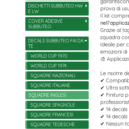
garantiscono
DISCHETTI SUBBUTEO HW
prova di usu
E LW
Il kit comp
COVER ADESIVE
nell’applica
SUBBUTEO
Grazie al ta
squadra con 
DECALS SUBBUTEO FAI DA
Ideale per c
TE
emozioni di
WORLD CUP 1970
🎨 Applicazi
WORLD CUP 1974
Le nsotre d
SQUADRE NAZIONALI
✔ Compatibi
SQUADRE ITALIANE
✔ Ultra sott
✔ Finitura p
SQUADRE INGLESI
professionist
SQUADRE SPAGNOLE
✔ 14 decals 
SQUADRE FRANCESI
✔ 14 decals
✔ Nessun tag
SQUADRE TEDESCHE