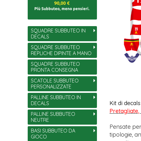
SQUADRE SUBBUTEO IN
DECALS
SQUADRE SUBBUTEO
REPLICHE DIPINTE A MANO
SQUADRE SUBBUTEO
PRONTA CONSEGNA
SCATOLE SUBBUTEO
PERSONALIZZATE
PALLINE SUBBUTEO IN
Kit di decal
DECALS
Pretagliate,
PALLINE SUBBUTEO
NEUTRE
Pensate per
BASI SUBBUTEO DA
tipologie, 
GIOCO