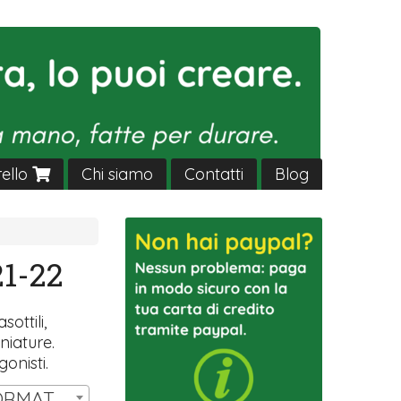
rello
Chi siamo
Contatti
Blog
1-22
sottili,
niature.
gonisti.
SET 14 MINIATURE FORMAT HW T3 | € 11,00