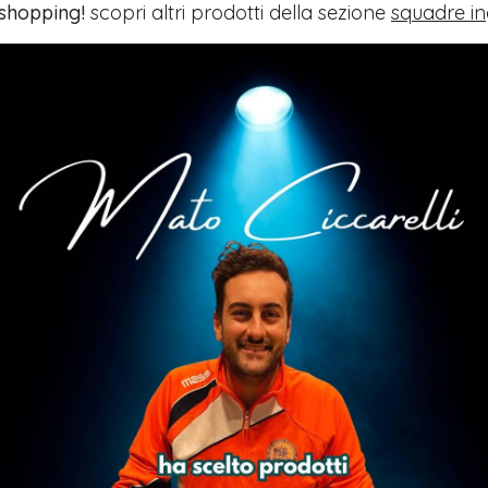
 shopping!
scopri altri prodotti della sezione
squadre in