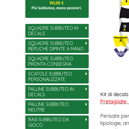
SQUADRE SUBBUTEO IN
DECALS
SQUADRE SUBBUTEO
REPLICHE DIPINTE A MANO
SQUADRE SUBBUTEO
PRONTA CONSEGNA
SCATOLE SUBBUTEO
PERSONALIZZATE
PALLINE SUBBUTEO IN
Kit di decal
DECALS
Pretagliate,
PALLINE SUBBUTEO
NEUTRE
Pensate per
BASI SUBBUTEO DA
tipologie, 
GIOCO