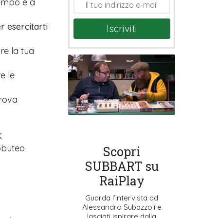
tempo e a
r esercitarti
Iscriviti
are la tua
e le
prova
K
ubbuteo
Scopri
SUBBART su
RaiPlay
Guarda l’intervista ad
Alessandro Subazzoli e
lasciati ispirare dalla