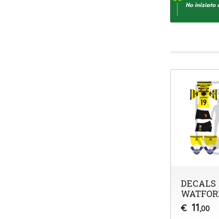
DECALS
WATFORD
11
€
,00