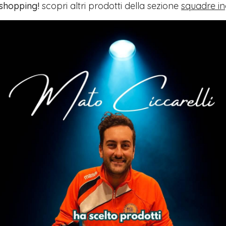
 shopping!
scopri altri prodotti della sezione
squadre in