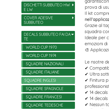
garantiscono
DISCHETTI SUBBUTEO HW
prova di usu
E LW
Il kit comp
COVER ADESIVE
nell’applica
SUBBUTEO
Grazie al ta
squadra con 
DECALS SUBBUTEO FAI DA
Ideale per c
TE
emozioni di
WORLD CUP 1970
🎨 Applicazi
WORLD CUP 1974
Le nsotre d
SQUADRE NAZIONALI
✔ Compatibi
SQUADRE ITALIANE
✔ Ultra sott
✔ Finitura p
SQUADRE INGLESI
professionist
SQUADRE SPAGNOLE
✔ 14 decals 
SQUADRE FRANCESI
✔ 14 decals
✔ Nessun tag
SQUADRE TEDESCHE