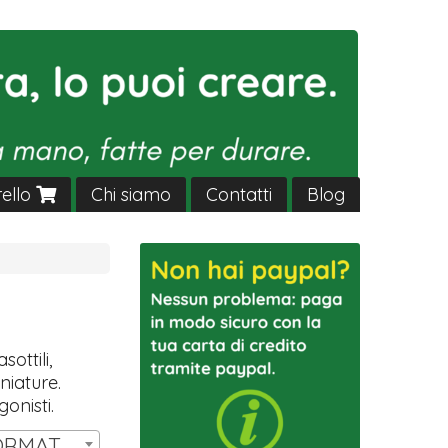
rello
Chi siamo
Contatti
Blog
sottili,
niature.
gonisti.
SET 14 MINIATURE FORMAT HW T3 | € 11,00