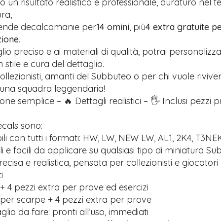
 un risultato realistico e professionale, duraturo nel 
ra,
rende decalcomanie per
14 omini
, più
4 extra gratuite pe
zione
.
glio preciso e ai materiali di qualità, potrai personalizz
stile e cura del dettaglio.
ollezionisti, amanti del Subbuteo o per chi vuole riviver
 una squadra leggendaria!
one semplice – 🔥 Dettagli realistici – 🖐️ Inclusi pezzi 
ecals sono:
li con tutti i formati: HW, LW, NEW LW, AL1, 2K4, T3NE
ili e facili da applicare su qualsiasi tipo di miniatura S
recisa e realistica, pensata per collezionisti e giocatori
i
+ 4 pezzi extra per prove ed esercizi
 per scarpe + 4 pezzi extra per prove
lio da fare: pronti all’uso, immediati