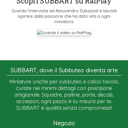
Scopri SUBBART su RaiPlay
Guarda l’intervista ad Alessandro Subazzoli e lasciati
ispirare dalla passione che ha dato vita a ogni
miniatura.
SUBBART, dove il Subbuteo diventa arte
Miniature uniche per subbuteo e calcio tavolo,
curate nei minimi dettagli con precisione
artigianale. Squadre, palline, porte, decals,
accessori, ogni pezzo è su misura per te.
SUBBART è qualità senza compromessi!
Negozio