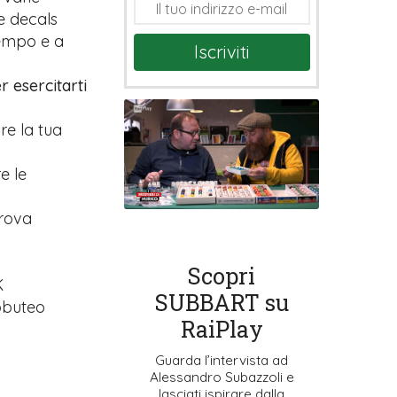
e decals
tempo e a
Iscriviti
r esercitarti
are la tua
e le
prova
Scopri
K
SUBBART su
ubbuteo
RaiPlay
Guarda l’intervista ad
Alessandro Subazzoli e
lasciati ispirare dalla