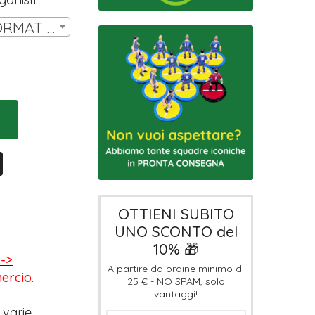
SET 14 MINIATURE FORMAT HW T3 | € 11,00
OTTIENI SUBITO
UNO SCONTO del
10% 🎁
-->
A partire da ordine minimo di
mercio.
25 € - NO SPAM, solo
vantaggi!
 varie