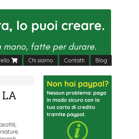
rello
Chi siamo
Contatti
Blog
 LA
sottili,
niature.
gonisti.