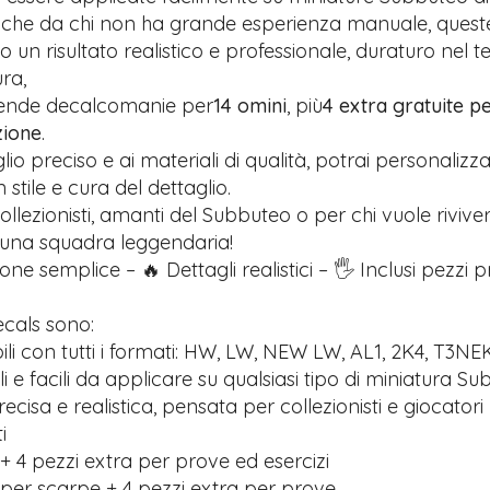
anche da chi non ha grande esperienza manuale, quest
 un risultato realistico e professionale, duraturo nel 
ra,
rende decalcomanie per
14 omini
, più
4 extra gratuite pe
zione
.
glio preciso e ai materiali di qualità, potrai personalizz
stile e cura del dettaglio.
ollezionisti, amanti del Subbuteo o per chi vuole riviver
 una squadra leggendaria!
one semplice – 🔥 Dettagli realistici – 🖐️ Inclusi pezzi 
ecals sono:
li con tutti i formati: HW, LW, NEW LW, AL1, 2K4, T3NE
ili e facili da applicare su qualsiasi tipo di miniatura S
recisa e realistica, pensata per collezionisti e giocatori
i
+ 4 pezzi extra per prove ed esercizi
 per scarpe + 4 pezzi extra per prove