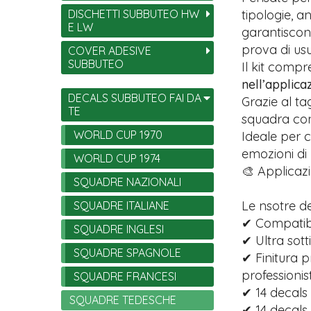
DISCHETTI SUBBUTEO HW
tipologie, 
E LW
garantiscono
prova di usu
COVER ADESIVE
SUBBUTEO
Il kit comp
nell’applica
DECALS SUBBUTEO FAI DA
Grazie al ta
TE
squadra con 
WORLD CUP 1970
Ideale per c
emozioni di
WORLD CUP 1974
🎨 Applicazi
SQUADRE NAZIONALI
Le nsotre d
SQUADRE ITALIANE
✔ Compatibi
SQUADRE INGLESI
✔ Ultra sott
SQUADRE SPAGNOLE
✔ Finitura p
professionist
SQUADRE FRANCESI
✔ 14 decals 
SQUADRE TEDESCHE
✔ 14 decals