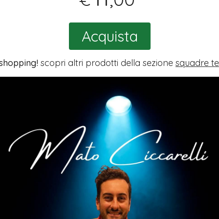
Acquista
 shopping!
scopri altri prodotti della sezione
squadre t