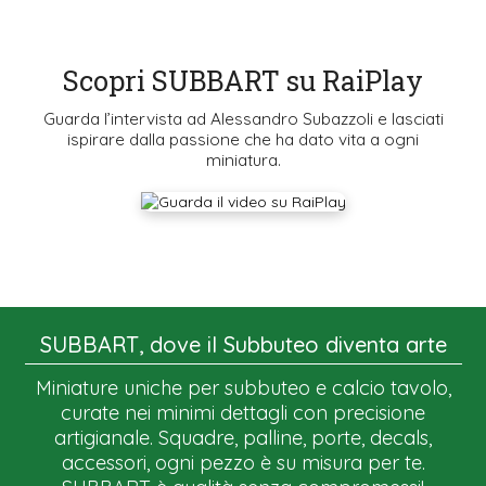
Scopri SUBBART su RaiPlay
Guarda l’intervista ad Alessandro Subazzoli e lasciati
ispirare dalla passione che ha dato vita a ogni
miniatura.
SUBBART, dove il Subbuteo diventa arte
Miniature uniche per subbuteo e calcio tavolo,
curate nei minimi dettagli con precisione
artigianale. Squadre, palline, porte, decals,
accessori, ogni pezzo è su misura per te.