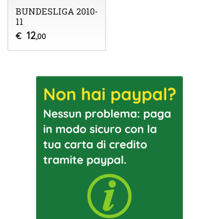
BUNDESLIGA 2010-
11
12
€
,00