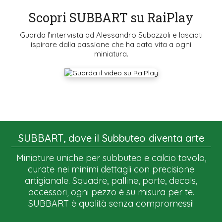
Scopri SUBBART su RaiPlay
Guarda l’intervista ad Alessandro Subazzoli e lasciati
ispirare dalla passione che ha dato vita a ogni
miniatura.
SUBBART, dove il Subbuteo diventa arte
Miniature uniche per subbuteo e calcio tavolo,
curate nei minimi dettagli con precisione
artigianale. Squadre, palline, porte, decals,
accessori, ogni pezzo è su misura per te.
SUBBART è qualità senza compromessi!