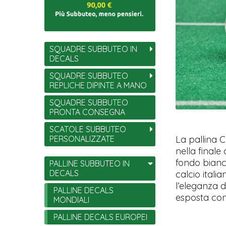
SQUADRE SUBBUTEO IN
DECALS
SQUADRE SUBBUTEO
REPLICHE DIPINTE A MANO
SQUADRE SUBBUTEO
PRONTA CONSEGNA
SCATOLE SUBBUTEO
PERSONALIZZATE
La pallina 
nella finale
fondo bianco
PALLINE SUBBUTEO IN
DECALS
calcio itali
l’eleganza d
PALLINE DECALS
esposta con 
MONDIALI
PALLINE DECALS EUROPEI