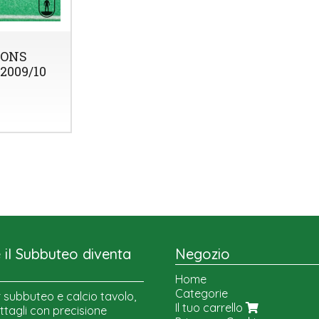
ONS
2009/10
il Subbuteo diventa
Negozio
Home
Categorie
 subbuteo e calcio tavolo,
Il tuo carrello
ttagli con precisione