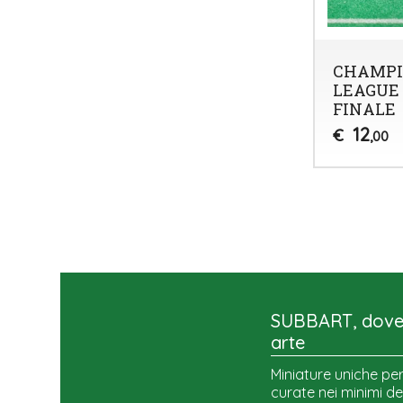
CHAMPI
LEAGUE 
FINALE
12
€
,00
SUBBART, dove 
arte
Miniature uniche per
curate nei minimi de