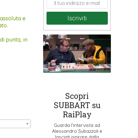
Iscriviti
 assoluta e
ato.
di punta, in
Scopri
SUBBART su
RaiPlay
Guarda l’intervista ad
Alessandro Subazzoli e
lasciati ispirare dalla