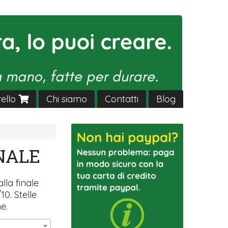
rello
Chi siamo
Contatti
Blog
NALE
lla finale
0. Stelle
e.