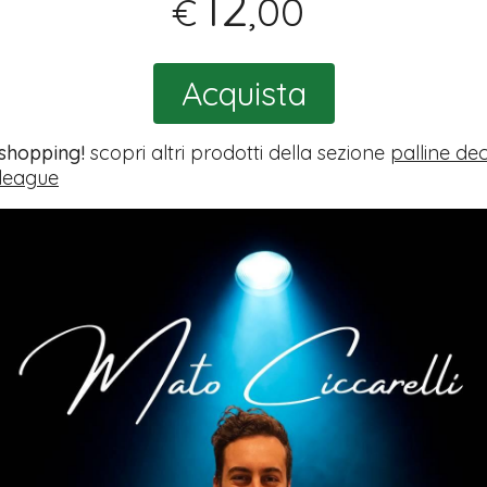
12
,00
€
Acquista
 shopping!
scopri altri prodotti della sezione
palline de
league