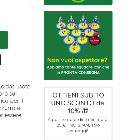
Adidas usato
oro su
OTTIENI SUBITO
ica per il
UNO SCONTO del
zzurro e
10% 🎁
er essere
A partire da ordine minimo di
25 € - NO SPAM, solo
vantaggi!