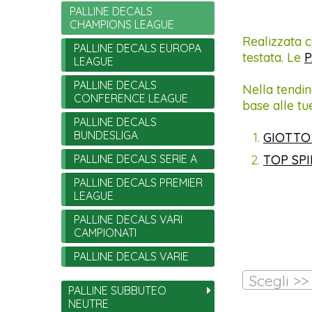
PALLINE DECALS
CHAMPIONS LEAGUE
Realizzata c
PALLINE DECALS EUROPA
testata. Le
P
LEAGUE
PALLINE DECALS
Nella tendin
CONFERENCE LEAGUE
base alle tu
PALLINE DECALS
BUNDESLIGA
GIOTTO
PALLINE DECALS SERIE A
TOP SP
PALLINE DECALS PREMIER
LEAGUE
PALLINE DECALS VARI
CAMPIONATI
PALLINE DECALS VARIE
Scegli >>
PALLINE SUBBUTEO
NEUTRE