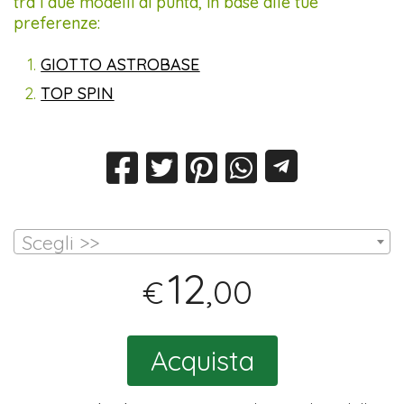
tra i due modelli di punta, in base alle tue
preferenze:
GIOTTO ASTROBASE
TOP SPIN
Scegli >>
12
,00
€
Acquista