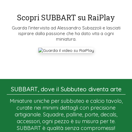
Scopri SUBBART su RaiPlay
Guarda l’intervista ad Alessandro Subazzoli e lasciati
ispirare dalla passione che ha dato vita a ogni
miniatura.
SUBBART, dove il Subbuteo diventa arte
Miniature uniche per subbuteo e calcio tavolo,
curate nei minimi dettagli con precisione
artigianale. Squadre, palline, porte, decals,
accessori, ogni pezzo è su misura per te.
SUBBART è qualità senza compromessi!