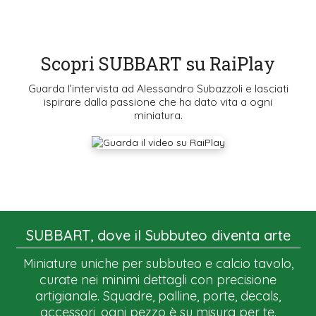
Scopri SUBBART su RaiPlay
Guarda l’intervista ad Alessandro Subazzoli e lasciati
ispirare dalla passione che ha dato vita a ogni
miniatura.
SUBBART, dove il Subbuteo diventa arte
Miniature uniche per subbuteo e calcio tavolo,
curate nei minimi dettagli con precisione
artigianale. Squadre, palline, porte, decals,
accessori, ogni pezzo è su misura per te.