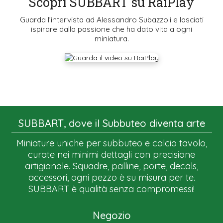
Scopri SUBBART su RaiPlay
Guarda l’intervista ad Alessandro Subazzoli e lasciati
ispirare dalla passione che ha dato vita a ogni
miniatura.
SUBBART, dove il Subbuteo diventa arte
Miniature uniche per subbuteo e calcio tavolo,
curate nei minimi dettagli con precisione
artigianale. Squadre, palline, porte, decals,
accessori, ogni pezzo è su misura per te.
SUBBART è qualità senza compromessi!
Negozio