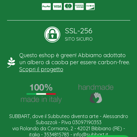
SSL-256
SITO SICURO
Questo eshop è green! Abbiamo adottato
un albero di caoba per essere carbon-free.
Scopri il progetto
SUBBART, dove il Subbuteo diventa arte - Alessandro
Subazzoli - P.Iva 03097190353
via Rolando da Corniano, 2 - 42021 Bibbiano (RE) -
italia - 3534815783 -
info@subbart.it