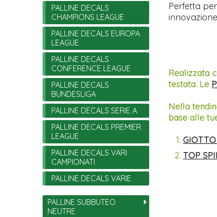
Perfetta per
PALLINE DECALS
innovazione
CHAMPIONS LEAGUE
PALLINE DECALS EUROPA
LEAGUE
PALLINE DECALS
CONFERENCE LEAGUE
Realizzata c
testata. Le
P
PALLINE DECALS
BUNDESLIGA
Nella tendin
PALLINE DECALS SERIE A
base alle tu
PALLINE DECALS PREMIER
LEAGUE
GIOTTO
PALLINE DECALS VARI
TOP SP
CAMPIONATI
PALLINE DECALS VARIE
PALLINE SUBBUTEO
NEUTRE