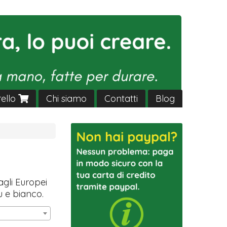
rello
Chi siamo
Contatti
Blog
agli Europei
u e bianco.