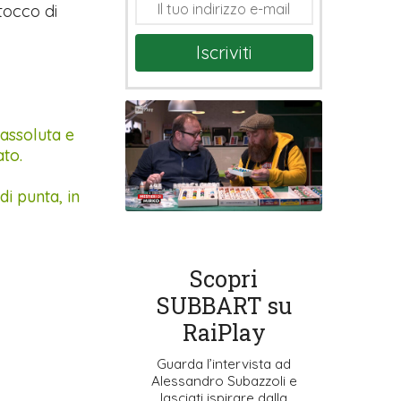
 tocco di
Iscriviti
 assoluta e
ato.
di punta, in
Scopri
SUBBART su
RaiPlay
Guarda l’intervista ad
Alessandro Subazzoli e
lasciati ispirare dalla