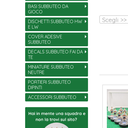
BASI SUBBUTEO DA
GIOCO
Scegli >>
DISCHETTI SUBBUTEO HW
E LW
COVER ADESIVE
SUBBUTEO
DECALS SUBBUTEO FAI DA
TE
MINIATURE SUBBUTEO
NEUTRE
PORTIERI SUBBUTEO
DIPINTI
ACCESSORI SUBBUTEO