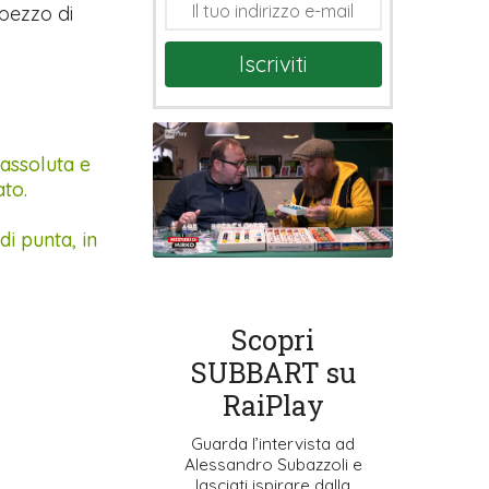
 pezzo di
Iscriviti
 assoluta e
ato.
di punta, in
Scopri
SUBBART su
RaiPlay
Guarda l’intervista ad
Alessandro Subazzoli e
lasciati ispirare dalla