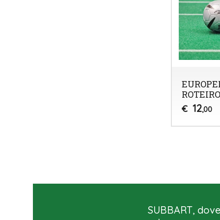
EUROPEI
ROTEIR
12
€
,00
SUBBART, dove 