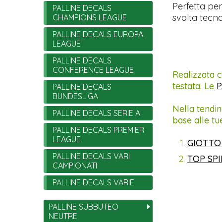
Perfetta per
PALLINE DECALS
svolta tecno
CHAMPIONS LEAGUE
PALLINE DECALS EUROPA
LEAGUE
PALLINE DECALS
CONFERENCE LEAGUE
Realizzata c
testata. Le
P
PALLINE DECALS
BUNDESLIGA
Nella tendin
PALLINE DECALS SERIE A
base alle tu
PALLINE DECALS PREMIER
LEAGUE
GIOTTO
PALLINE DECALS VARI
TOP SP
CAMPIONATI
PALLINE DECALS VARIE
PALLINE SUBBUTEO
NEUTRE