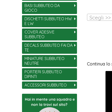
BASI SUBBUTEO DA
GIOCO
Scegli >>
DISCHETTI SUBBUTEO HW
E LW
COVER ADESIVE
SUBBUTEO
DECALS SUBBUTEO FAI DA
TE
MINIATURE SUBBUTEO
NEUTRE
Continua lo
PORTIERI SUBBUTEO
DIPINTI
ACCESSORI SUBBUTEO