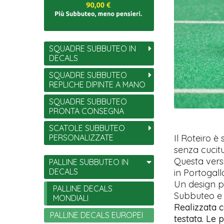
SQUADRE SUBBUTEO IN
DECALS
SQUADRE SUBBUTEO
REPLICHE DIPINTE A MANO
SQUADRE SUBBUTEO
PRONTA CONSEGNA
SCATOLE SUBBUTEO
PERSONALIZZATE
Il Roteiro è
senza cucitu
Questa vers
PALLINE SUBBUTEO IN
DECALS
in Portogall
Un design pu
PALLINE DECALS
Subbuteo e 
MONDIALI
Realizzata c
PALLINE DECALS EUROPEI
testata. Le p