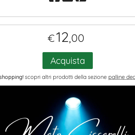
12
,00
€
Acquista
 shopping!
scopri altri prodotti della sezione
palline de