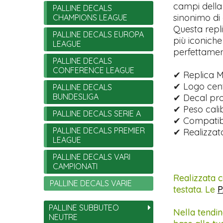
campi della 
PALLINE DECALS
sinonimo di a
CHAMPIONS LEAGUE
Questa repl
PALLINE DECALS EUROPA
più iconiche
LEAGUE
perfettamen
PALLINE DECALS
CONFERENCE LEAGUE
✔ Replica Mi
✔ Logo centra
PALLINE DECALS
BUNDESLIGA
✔ Decal pro
✔ Peso calibr
PALLINE DECALS SERIE A
✔ Compatibi
PALLINE DECALS PREMIER
✔ Realizzata
LEAGUE
PALLINE DECALS VARI
CAMPIONATI
Realizzata c
PALLINE DECALS VARIE
testata. Le
P
PALLINE SUBBUTEO
Nella tendin
NEUTRE