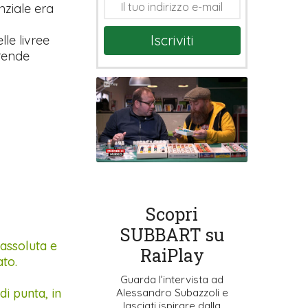
nziale era
Iscriviti
le livree
 rende
Scopri
SUBBART su
 assoluta e
RaiPlay
ato.
Guarda l’intervista ad
di punta, in
Alessandro Subazzoli e
lasciati ispirare dalla