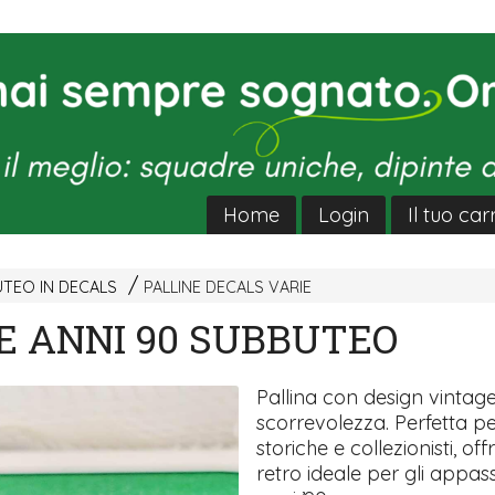
Home
Login
Il tuo car
UTEO IN DECALS
PALLINE DECALS VARIE
E ANNI 90 SUBBUTEO
Pallina con design vintag
scorrevolezza. Perfetta pe
storiche e collezionisti, of
retro ideale per gli appass