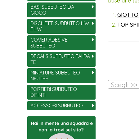
base alle tu
BASI SUBBUTEO DA
GIOCO
GIOTTO
DISCHETTI SUBBUTEO HW
TOP SP
E LW
COVER ADESIVE
SUBBUTEO
DECALS SUBBUTEO FAI DA
TE
MINIATURE SUBBUTEO
NEUTRE
Scegli >>
PORTIERI SUBBUTEO
DIPINTI
ACCESSORI SUBBUTEO