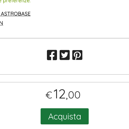
e preferenze:
 ASTROBASE
IN
12
,00
€
Acquista