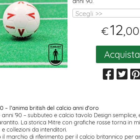
anni ’90.
Scegli >>
12
,00
€
Acquista
90 – l’anima british del calcio anni d’oro
e anni ’90 – subbuteo e calcio tavolo Design semplice, 
rantito. La storica Mitre con grafiche rosse torna in m
 e collezioni da intenditori.
o il marchio di riferimento per il calcio britannico per an