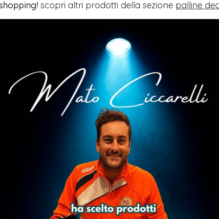
 shopping!
scopri altri prodotti della sezione
palline dec