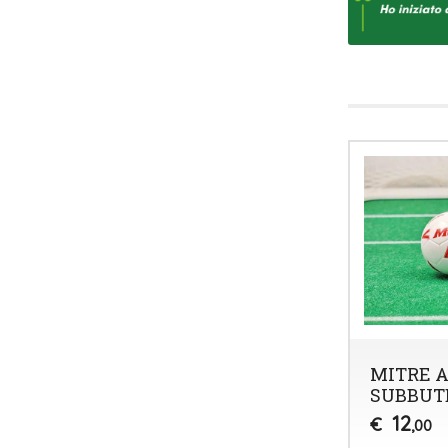
MITRE A
SUBBUT
12
€
,00