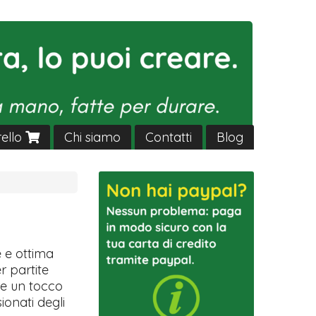
rello
Chi siamo
Contatti
Blog
e e ottima
r partite
fre un tocco
ionati degli