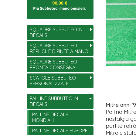
SQUADRE SUBBUTEO IN
DECALS
SQUADRE SUBBUTEO
REPLICHE DIPINTE A MANO
SQUADRE SUBBUTEO
PRONTA CONSEGNA
SCATOLE SUBBUTEO
PERSONALIZZATE
PALLINE SUBBUTEO IN
DECALS
Mitre anni ’
Pallina Mitr
PALLINE DECALS
nostalgia ga
MONDIALI
partite retrò
PALLINE DECALS EUROPEI
Mitre è stat