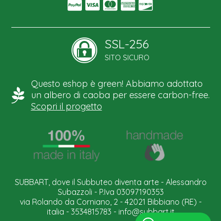
SSL-256
SITO SICURO
Questo eshop è green! Abbiamo adottato
un albero di caoba per essere carbon-free.
Scopri il progetto
SUBBART, dove il Subbuteo diventa arte - Alessandro
Subazzoli - P.Iva 03097190353
via Rolando da Corniano, 2 - 42021 Bibbiano (RE) -
italia - 3534815783 -
info@subbart.it