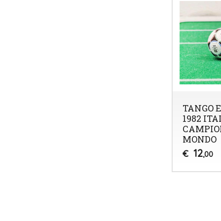
TANGO 
1982 ITA
CAMPIO
MONDO
12
€
,00