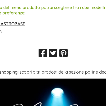
a del menu prodotto potrai scegliere tra i due modelli 
e preferenze:
 ASTROBASE
IN
 shopping!
scopri altri prodotti della sezione
palline dec