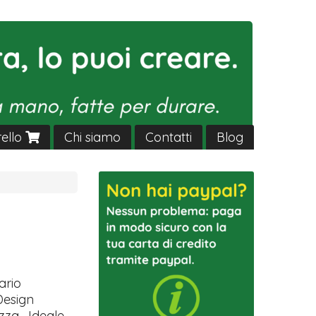
rello
Chi siamo
Contatti
Blog
ario
 Design
zza . Ideale