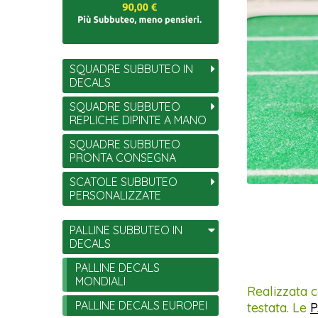
SQUADRE SUBBUTEO IN
DECALS
SQUADRE SUBBUTEO
REPLICHE DIPINTE A MANO
SQUADRE SUBBUTEO
PRONTA CONSEGNA
SCATOLE SUBBUTEO
PERSONALIZZATE
PALLINE SUBBUTEO IN
DECALS
PALLINE DECALS
MONDIALI
Realizzata c
PALLINE DECALS EUROPEI
testata. Le
P