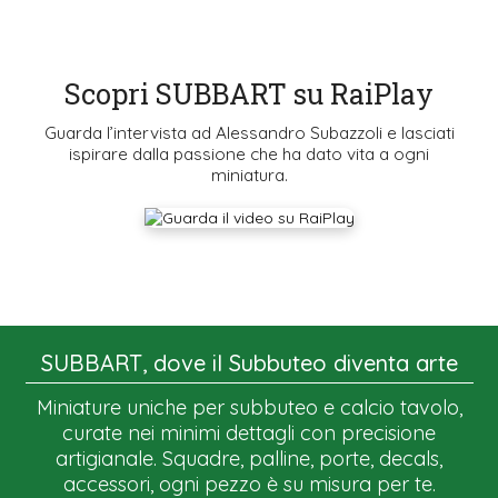
Scopri SUBBART su RaiPlay
Guarda l’intervista ad Alessandro Subazzoli e lasciati
ispirare dalla passione che ha dato vita a ogni
miniatura.
SUBBART, dove il Subbuteo diventa arte
Miniature uniche per subbuteo e calcio tavolo,
curate nei minimi dettagli con precisione
artigianale. Squadre, palline, porte, decals,
accessori, ogni pezzo è su misura per te.