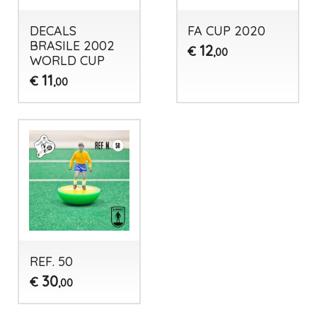
DECALS
FA CUP 2020
BRASILE 2002
12
€
,00
WORLD CUP
11
€
,00
REF. 50
30
€
,00