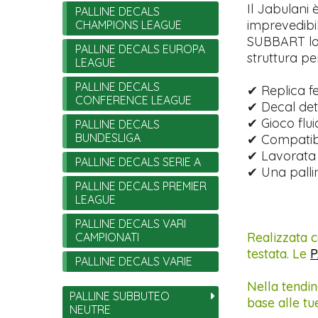
Il Jabulani 
PALLINE DECALS
imprevedibil
CHAMPIONS LEAGUE
SUBBART lo 
PALLINE DECALS EUROPA
struttura pe
LEAGUE
PALLINE DECALS
✔ Replica f
CONFERENCE LEAGUE
✔ Decal dett
✔ Gioco flui
PALLINE DECALS
BUNDESLIGA
✔ Compatibi
✔ Lavorata 
PALLINE DECALS SERIE A
✔ Una palli
PALLINE DECALS PREMIER
LEAGUE
PALLINE DECALS VARI
Realizzata c
CAMPIONATI
testata. Le
P
PALLINE DECALS VARIE
Nella tendin
PALLINE SUBBUTEO
base alle tu
NEUTRE