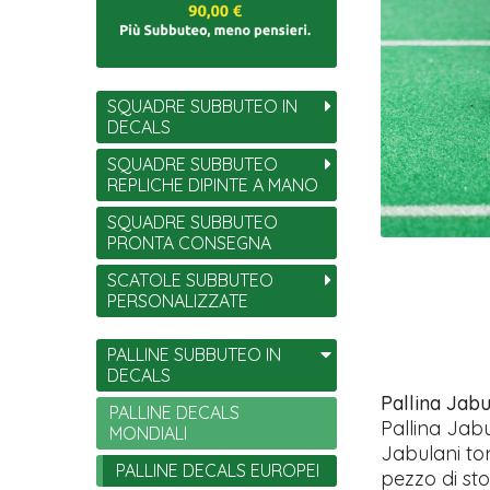
SQUADRE SUBBUTEO IN
DECALS
SQUADRE SUBBUTEO
REPLICHE DIPINTE A MANO
SQUADRE SUBBUTEO
PRONTA CONSEGNA
SCATOLE SUBBUTEO
PERSONALIZZATE
PALLINE SUBBUTEO IN
DECALS
Pallina Jabu
PALLINE DECALS
Pallina Jabu
MONDIALI
Jabulani to
PALLINE DECALS EUROPEI
pezzo di sto