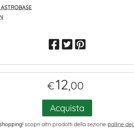
 ASTROBASE
IN
12
,00
€
Acquista
 shopping!
scopri altri prodotti della sezione
palline de