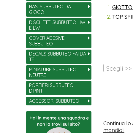
BASI SUBBUTEO DA
GIOTTO
GIOCO
TOP SP
DISCHETTI SUBBUTEO HW
E LW
COVER ADESIVE
SUBBUTEO
DECALS SUBBUTEO FAI DA
TE
Scegli >>
MINIATURE SUBBUTEO
NEUTRE
PORTIERI SUBBUTEO
DIPINTI
ACCESSORI SUBBUTEO
Continua lo
mondiali