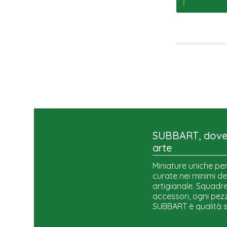
SUBBART, dove 
arte
Miniature uniche per
curate nei minimi de
artigianale. Squadre,
accessori, ogni pezz
SUBBART è qualità 