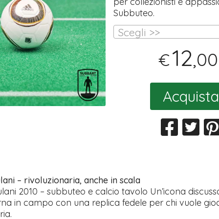
per collezionisti e appassi
Subbuteo.
Scegli >>
12
,00
€
Acquista
lani – rivoluzionaria, anche in scala
lani 2010 – subbuteo e calcio tavolo Un’icona discussa
rna in campo con una replica fedele per chi vuole gi
ria.