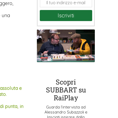
eggero,
Iscriviti
e una
Scopri
 assoluta e
SUBBART su
ato.
RaiPlay
di punta, in
Guarda l’intervista ad
Alessandro Subazzoli e
lasciati ispirare dalla