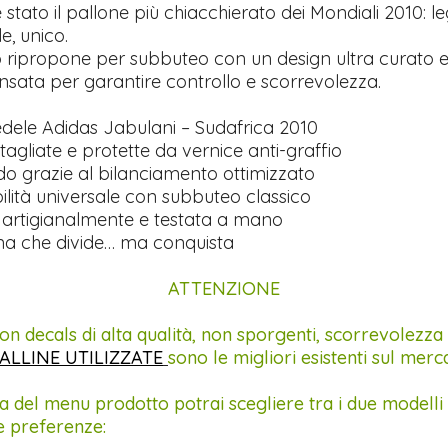
è stato il pallone più chiacchierato dei Mondiali 2010: l
e, unico.
ripropone per subbuteo con un design ultra curato 
nsata per garantire controllo e scorrevolezza.
edele Adidas Jabulani – Sudafrica 2010
agliate e protette da vernice anti-graffio
do grazie al bilanciamento ottimizzato
lità universale con subbuteo classico
artigianalmente e testata a mano
na che divide… ma conquista
ATTENZIONE
on decals di alta qualità, non sporgenti, scorrevolezza
ALLINE UTILIZZATE
sono le migliori esistenti sul merc
a del menu prodotto potrai scegliere tra i due modelli 
e preferenze: