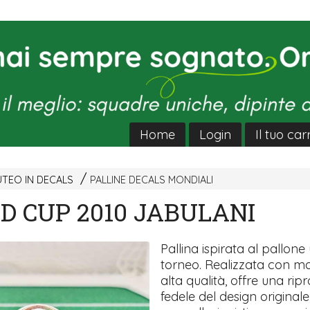
Home
Login
Il tuo car
UTEO IN DECALS
PALLINE DECALS MONDIALI
D CUP 2010 JABULANI
Pallina ispirata al pallone 
torneo. Realizzata con mat
alta qualità, offre una ri
fedele del design originale