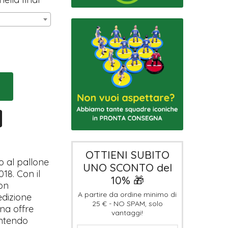
OTTIENI SUBITO
o al pallone
UNO SCONTO del
018. Con il
10% 🎁
con
A partire da ordine minimo di
edizione
25 € - NO SPAM, solo
ina offre
vantaggi!
antendo