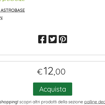
 ASTROBASE
IN
12
,00
€
Acquista
 shopping!
scopri altri prodotti della sezione
palline de