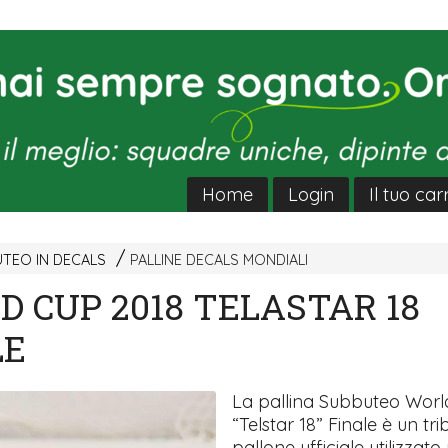
Home
Login
Il tuo car
UTEO IN DECALS
PALLINE DECALS MONDIALI
 CUP 2018 TELASTAR 18
LE
La pallina Subbuteo Worl
“Telstar 18” Finale è un tri
pallone ufficiale utilizzato 