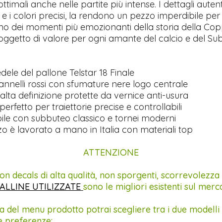
ttimali anche nelle partite più intense. I dettagli autentic
li e i colori precisi, la rendono un pezzo imperdibile per
no dei momenti più emozionanti della storia della Cop
ggetto di valore per ogni amante del calcio e del Su
dele del pallone Telstar 18 Finale
annelli rossi con sfumature nere logo centrale
lta definizione protette da vernice anti-usura
perfetto per traiettorie precise e controllabili
le con subbuteo classico e tornei moderni
o è lavorato a mano in Italia con materiali top
ATTENZIONE
on decals di alta qualità, non sporgenti, scorrevolezza
ALLINE UTILIZZATE
sono le migliori esistenti sul merc
a del menu prodotto potrai scegliere tra i due modelli 
e preferenze: