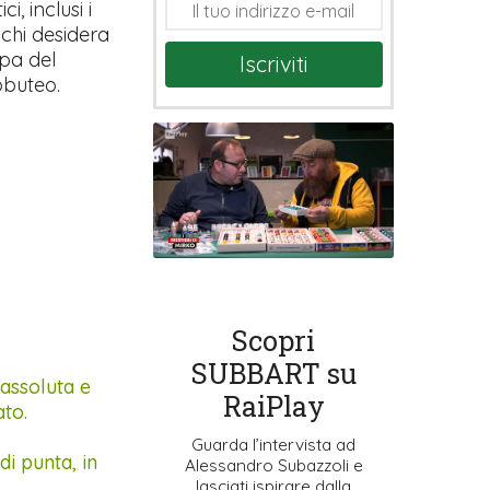
i, inclusi i
 chi desidera
pa del
Iscriviti
bbuteo.
Scopri
SUBBART su
 assoluta e
RaiPlay
ato.
Guarda l’intervista ad
di punta, in
Alessandro Subazzoli e
lasciati ispirare dalla