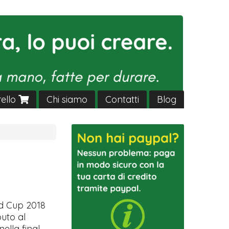
rello
Chi siamo
Contatti
Blog
d Cup 2018
buto al
nella final