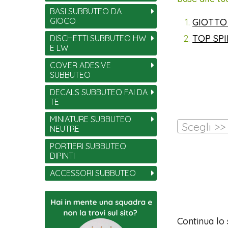
BASI SUBBUTEO DA
GIOCO
GIOTTO
TOP SP
DISCHETTI SUBBUTEO HW
E LW
COVER ADESIVE
SUBBUTEO
DECALS SUBBUTEO FAI DA
TE
MINIATURE SUBBUTEO
Scegli >>
NEUTRE
PORTIERI SUBBUTEO
DIPINTI
ACCESSORI SUBBUTEO
Continua lo