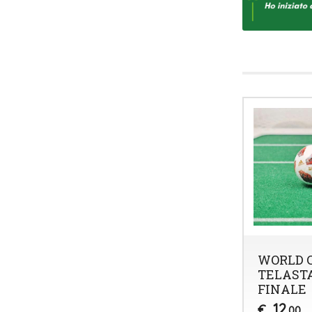
WORLD C
TELASTA
FINALE
12
€
,00