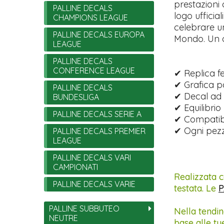
prestazioni o
PALLINE DECALS
logo ufficia
CHAMPIONS LEAGUE
celebrare u
PALLINE DECALS EUROPA
Mondo. Un o
LEAGUE
PALLINE DECALS
CONFERENCE LEAGUE
✔ Replica fe
✔ Grafica p
PALLINE DECALS
✔ Decal ad a
BUNDESLIGA
✔ Equilibrio 
PALLINE DECALS SERIE A
✔ Compatibi
✔ Ogni pezz
PALLINE DECALS PREMIER
LEAGUE
PALLINE DECALS VARI
CAMPIONATI
Realizzata c
PALLINE DECALS VARIE
testata. Le
P
PALLINE SUBBUTEO
Nella tendin
NEUTRE
base alle tu