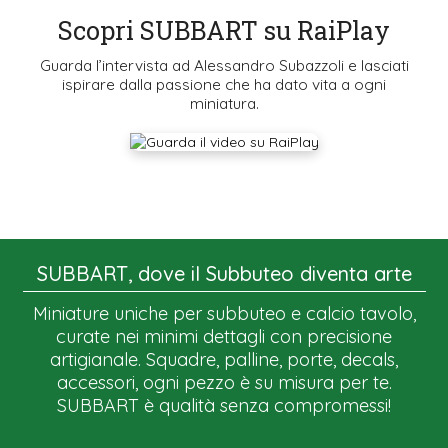
Scopri SUBBART su RaiPlay
Guarda l’intervista ad Alessandro Subazzoli e lasciati
ispirare dalla passione che ha dato vita a ogni
miniatura.
SUBBART, dove il Subbuteo diventa arte
Miniature uniche per subbuteo e calcio tavolo,
curate nei minimi dettagli con precisione
artigianale. Squadre, palline, porte, decals,
accessori, ogni pezzo è su misura per te.
SUBBART è qualità senza compromessi!