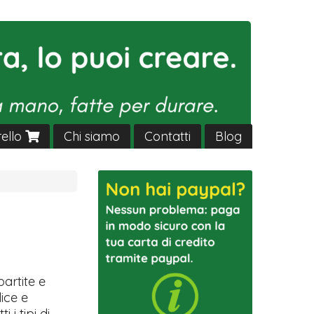
rello
Chi siamo
Contatti
Blog
partite e
ice e
 i tipi di