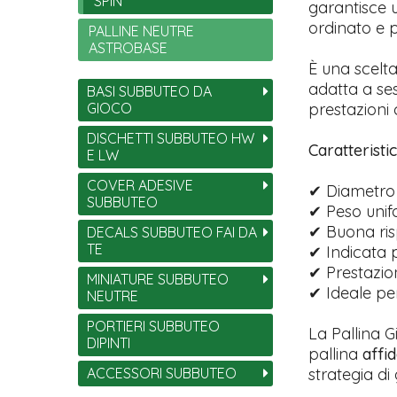
SPIN
garantisce 
ordinato e p
PALLINE NEUTRE
ASTROBASE
È una scelta
adatta a se
BASI SUBBUTEO DA
GIOCO
prestazioni 
DISCHETTI SUBBUTEO HW
Caratteristi
E LW
COVER ADESIVE
✔ Diametro
SUBBUTEO
✔ Peso uni
✔ Buona ris
DECALS SUBBUTEO FAI DA
TE
✔ Indicata 
✔ Prestazion
MINIATURE SUBBUTEO
✔ Ideale p
NEUTRE
PORTIERI SUBBUTEO
La Pallina G
DIPINTI
pallina
affid
ACCESSORI SUBBUTEO
strategia di 