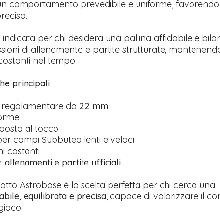
un comportamento prevedibile e uniforme, favorendo
reciso.
 indicata per chi desidera una pallina affidabile e bila
ssioni di allenamento e partite strutturate, mantenend
costanti nel tempo.
che principali
 regolamentare da
22 mm
forme
posta al tocco
per campi Subbuteo lenti e veloci
i costanti
er
allenamenti e partite ufficiali
iotto Astrobase è la scelta perfetta per chi cerca una
abile, equilibrata e precisa
, capace di valorizzare il con
gioco.