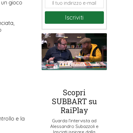
 un gioco
Iscriviti
nciata,
o
Scopri
SUBBART su
RaiPlay
trollo e la
Guarda l’intervista ad
Alessandro Subazzoli e
lasciati ispirare dalla