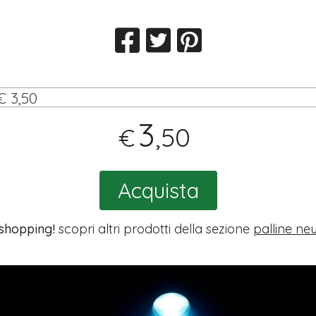
€ 3,50
3
,50
€
Acquista
 shopping!
scopri altri prodotti della sezione
palline ne