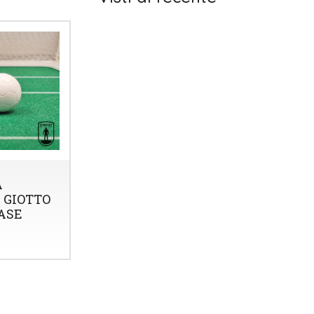
A
 GIOTTO
ASE