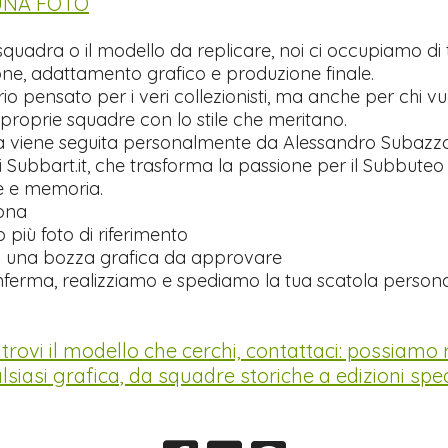
 UNA FOTO
 squadra o il modello da replicare, noi ci occupiamo di 
ne, adattamento grafico e produzione finale.
o pensato per i veri collezionisti, ma anche per chi vu
 proprie squadre con lo stile che meritano.
a viene seguita personalmente da Alessandro Subazzol
 Subbart.it, che trasforma la passione per il Subbuteo
ne e memoria.
ona
o più foto di riferimento
o una bozza grafica da approvare
ferma, realizziamo e spediamo la tua scatola persona
trovi il modello che cerchi, contattaci: possiamo 
lsiasi grafica, da squadre storiche a edizioni speci