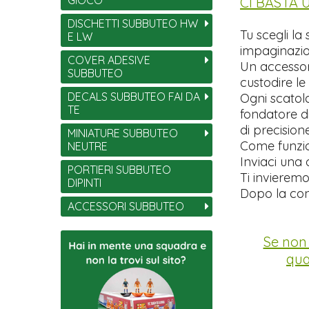
CI BASTA
DISCHETTI SUBBUTEO HW
Tu scegli la
E LW
impaginazio
COVER ADESIVE
Un accessori
SUBBUTEO
custodire le
DECALS SUBBUTEO FAI DA
Ogni scatol
TE
fondatore di
di precisio
MINIATURE SUBBUTEO
Come funzi
NEUTRE
Inviaci una 
PORTIERI SUBBUTEO
Ti invierem
DIPINTI
Dopo la con
ACCESSORI SUBBUTEO
Se non 
qua