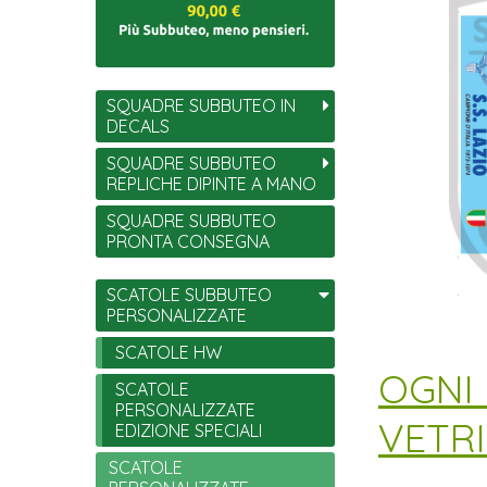
SQUADRE SUBBUTEO IN
DECALS
SQUADRE SUBBUTEO
REPLICHE DIPINTE A MANO
SQUADRE SUBBUTEO
PRONTA CONSEGNA
SCATOLE SUBBUTEO
PERSONALIZZATE
SCATOLE HW
​OGNI
SCATOLE
PERSONALIZZATE
VETR
EDIZIONE SPECIALI
SCATOLE