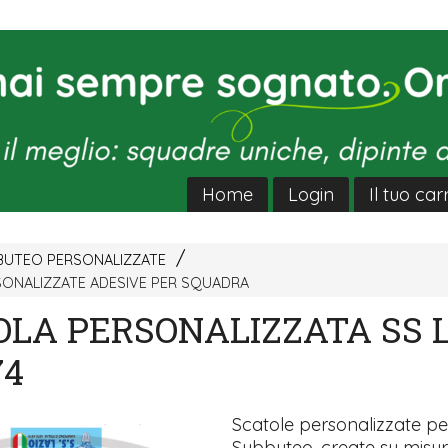
Home
Login
Il tuo car
BUTEO PERSONALIZZATE
ONALIZZATE ADESIVE PER SQUADRA
OLA PERSONALIZZATA SS 
74
Scatole personalizzate pe
Subbuteo, create su misu