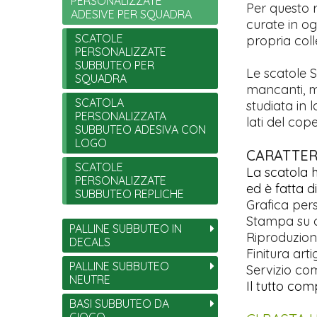
PERSONALIZZATE
Per questo 
ADESIVE PER SQUADRA
curate in og
SCATOLE
propria coll
PERSONALIZZATE
SUBBUTEO PER
Le scatole S
SQUADRA
mancanti, m
SCATOLA
studiata in 
PERSONALIZZATA
lati del cop
SUBBUTEO ADESIVA CON
LOGO
CARATTERI
SCATOLE
La scatola 
PERSONALIZZATE
ed è fatta d
SUBBUTEO REPLICHE
Grafica per
Stampa su ca
PALLINE SUBBUTEO IN
Riproduzio
DECALS
Finitura art
PALLINE SUBBUTEO
Servizio com
NEUTRE
Il tutto com
BASI SUBBUTEO DA
GIOCO