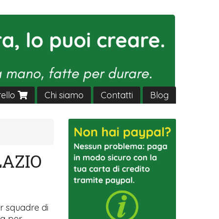
rello
Chi siamo
Contatti
Blog
LAZIO
r squadre di
ra per