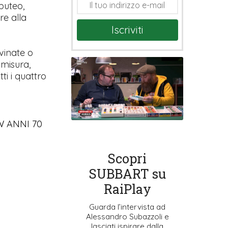
buteo,
re alla
Iscriviti
vinate o
 misura,
ti i quattro
HW ANNI 70
Scopri
SUBBART su
RaiPlay
Guarda l’intervista ad
Alessandro Subazzoli e
lasciati ispirare dalla