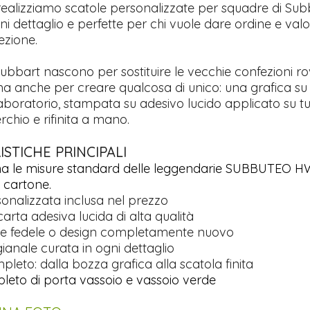
realizziamo scatole personalizzate per squadre di Sub
ni dettaglio e perfette per chi vuole dare ordine e valo
ezione.
ubbart nascono per sostituire le vecchie confezioni ro
a anche per creare qualcosa di unico: una grafica su
laboratorio, stampata su adesivo lucido applicato su tut
erchio e rifinita a mano.
STICHE PRINCIPALI
ha le misure standard delle leggendarie SUBBUTEO 
i cartone.
sonalizzata inclusa nel prezzo
rta adesiva lucida di alta qualità
ne fedele o design completamente nuovo
igianale curata in ogni dettaglio
pleto: dalla bozza grafica alla scatola finita
pleto di porta vassoio e vassoio verde