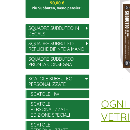
SQUADRE SUBBUTEO IN
DECALS
SQUADRE SUBBUTEO
REPLICHE DIPINTE A MANO
SQUADRE SUBBUTEO
PRONTA CONSEGNA
SCATOLE SUBBUTEO
PERSONALIZZATE
SCATOLE HW
​OGNI
SCATOLE
PERSONALIZZATE
VETR
EDIZIONE SPECIALI
SCATOLE