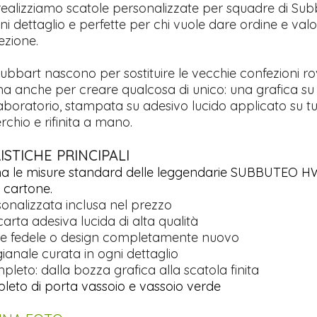
realizziamo scatole personalizzate per squadre di Sub
ni dettaglio e perfette per chi vuole dare ordine e valo
ezione.
ubbart nascono per sostituire le vecchie confezioni ro
a anche per creare qualcosa di unico: una grafica su
laboratorio, stampata su adesivo lucido applicato su tut
erchio e rifinita a mano.
STICHE PRINCIPALI
ha le misure standard delle leggendarie SUBBUTEO 
i cartone.
sonalizzata inclusa nel prezzo
rta adesiva lucida di alta qualità
ne fedele o design completamente nuovo
igianale curata in ogni dettaglio
pleto: dalla bozza grafica alla scatola finita
pleto di porta vassoio e vassoio verde