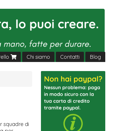
rello
Chi siamo
Contatti
Blog
r squadre di
ra per