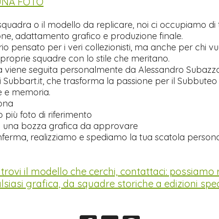
 UNA FOTO
 squadra o il modello da replicare, noi ci occupiamo di 
ne, adattamento grafico e produzione finale.
o pensato per i veri collezionisti, ma anche per chi vu
 proprie squadre con lo stile che meritano.
a viene seguita personalmente da Alessandro Subazzol
 Subbart.it, che trasforma la passione per il Subbuteo
ne e memoria.
ona
o più foto di riferimento
o una bozza grafica da approvare
ferma, realizziamo e spediamo la tua scatola persona
trovi il modello che cerchi, contattaci: possiamo 
lsiasi grafica, da squadre storiche a edizioni speci