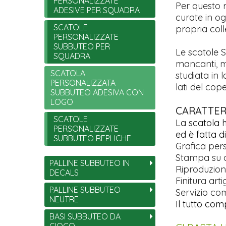
PERSONALIZZATE
Per questo 
ADESIVE PER SQUADRA
curate in og
SCATOLE
propria coll
PERSONALIZZATE
SUBBUTEO PER
Le scatole S
SQUADRA
mancanti, m
SCATOLA
studiata in 
PERSONALIZZATA
lati del cop
SUBBUTEO ADESIVA CON
LOGO
CARATTERI
SCATOLE
La scatola 
PERSONALIZZATE
ed è fatta d
SUBBUTEO REPLICHE
Grafica per
Stampa su ca
PALLINE SUBBUTEO IN
Riproduzio
DECALS
Finitura art
PALLINE SUBBUTEO
Servizio com
NEUTRE
Il tutto com
BASI SUBBUTEO DA
GIOCO