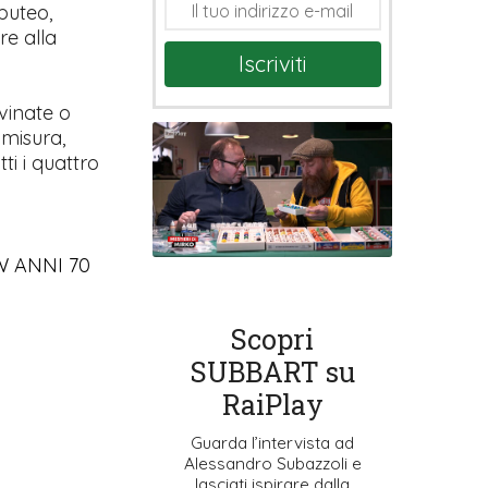
buteo,
re alla
Iscriviti
vinate o
 misura,
ti i quattro
HW ANNI 70
Scopri
SUBBART su
RaiPlay
Guarda l’intervista ad
Alessandro Subazzoli e
lasciati ispirare dalla