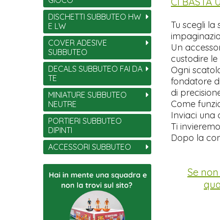
CI BASTA
DISCHETTI SUBBUTEO HW
Tu scegli la
E LW
impaginazio
COVER ADESIVE
Un accessori
SUBBUTEO
custodire le
DECALS SUBBUTEO FAI DA
Ogni scatol
TE
fondatore di
di precisio
MINIATURE SUBBUTEO
Come funzi
NEUTRE
Inviaci una 
PORTIERI SUBBUTEO
Ti invierem
DIPINTI
Dopo la con
ACCESSORI SUBBUTEO
Se non 
qua