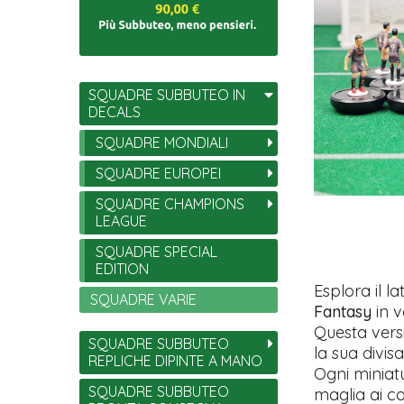
SQUADRE SUBBUTEO IN
DECALS
SQUADRE MONDIALI
SQUADRE EUROPEI
SQUADRE CHAMPIONS
LEAGUE
SQUADRE SPECIAL
EDITION
Esplora il l
SQUADRE VARIE
Fantasy
in v
Questa versi
SQUADRE SUBBUTEO
la sua divisa
REPLICHE DIPINTE A MANO
Ogni miniat
SQUADRE SUBBUTEO
maglia ai co