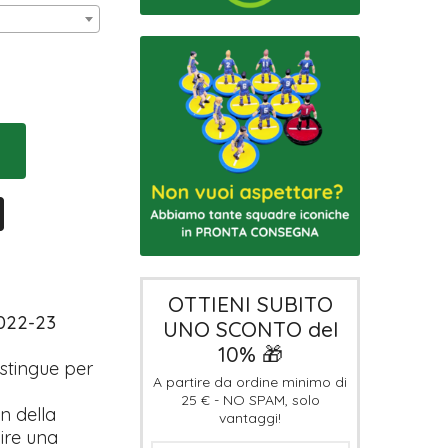
0
OTTIENI SUBITO
2022-23
UNO SCONTO del
10% 🎁
istingue per
A partire da ordine minimo di
25 € - NO SPAM, solo
n della
vantaggi!
hire una