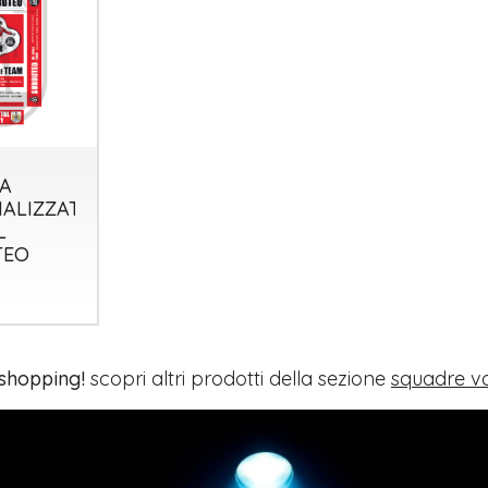
A
ALIZZATA
L
TEO
 shopping!
scopri altri prodotti della sezione
squadre va