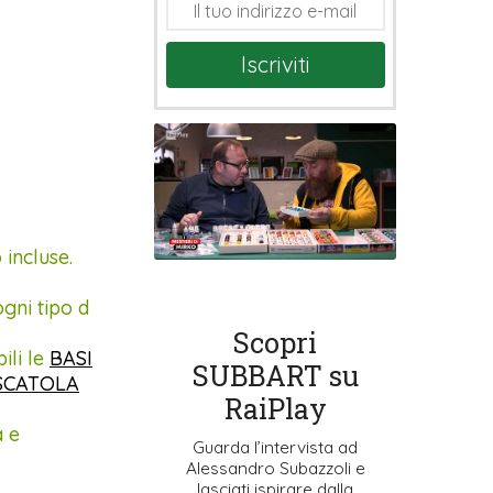
Iscriviti
 incluse.
gni tipo d
Scopri
ili le
BASI
SUBBART su
SCATOLA
RaiPlay
a e
Guarda l’intervista ad
Alessandro Subazzoli e
lasciati ispirare dalla