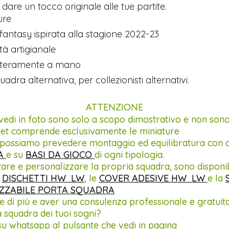
 dare un tocco originale alle tue partite.
ure
fantasy ispirata alla stagione 2022-23
ità artigianale
interamente a mano
ra alternativa, per collezionisti alternativi.
ATTENZIONE
vedi in foto sono solo a scopo dimostrativo e non sono
 set comprende esclusivamente le miniature
a possiamo prevedere montaggio ed equilibratura con o
A
e su
BASI DA GIOCO
di ogni tipologia.
are e personalizzare la propria squadra, sono disponib
i
DISCHETTI HW LW
, le
COVER ADESIVE HW LW
e la
ZZABILE PORTA SQUADRA
 di più e aver una consulenza professionale e gratuit
a squadra dei tuoi sogni?
su whatsapp al pulsante che vedi in pagina