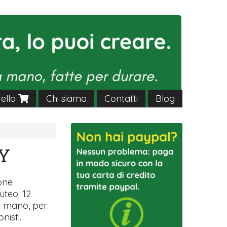
rello
Chi siamo
Contatti
Blog
SY
ione
uteo: 12
 a mano, per
nisti.