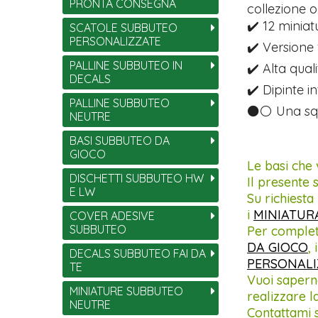
PRONTA CONSEGNA
collezione o
✔️ 12 miniat
SCATOLE SUBBUTEO
PERSONALIZZATE
✔️ Versione 
PALLINE SUBBUTEO IN
✔️ Alta qual
DECALS
✔️ Dipinte 
PALLINE SUBBUTEO
⚫⚪ Una squad
NEUTRE
BASI SUBBUTEO DA
GIOCO
Le basi che 
DISCHETTI SUBBUTEO HW
Il presente
E LW
Su richiest
i
MINIATUR
COVER ADESIVE
SUBBUTEO
Per complet
DA GIOCO
, 
DECALS SUBBUTEO FAI DA
PERSONALI
TE
Vuoi saperne
MINIATURE SUBBUTEO
realizzare l
NEUTRE
Contattami 