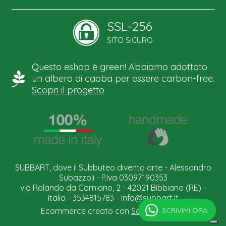
SSL-256
SITO SICURO
Questo eshop è green! Abbiamo adottato
un albero di caoba per essere carbon-free.
Scopri il progetto
SUBBART, dove il Subbuteo diventa arte - Alessandro
Subazzoli - P.Iva 03097190353
via Rolando da Corniano, 2 - 42021 Bibbiano (RE) -
italia - 3534815783 -
info@subbart.it
SCRIVIMI ORA.
Ecommerce creato con
Scontrino.com