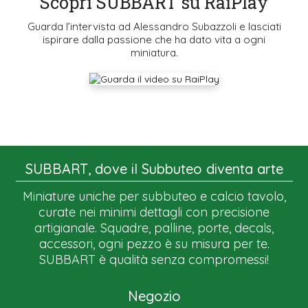
Scopri SUBBART su RaiPlay
Guarda l’intervista ad Alessandro Subazzoli e lasciati
ispirare dalla passione che ha dato vita a ogni
miniatura.
SUBBART, dove il Subbuteo diventa arte
Miniature uniche per subbuteo e calcio tavolo,
curate nei minimi dettagli con precisione
artigianale. Squadre, palline, porte, decals,
accessori, ogni pezzo è su misura per te.
SUBBART è qualità senza compromessi!
Negozio