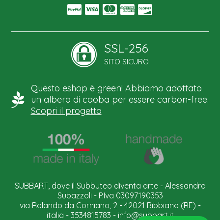
SSL-256
SITO SICURO
Questo eshop è green! Abbiamo adottato
un albero di caoba per essere carbon-free.
Scopri il progetto
SUBBART, dove il Subbuteo diventa arte - Alessandro
Subazzoli - P.Iva 03097190353
via Rolando da Corniano, 2 - 42021 Bibbiano (RE) -
italia - 3534815783 -
info@subbart.it