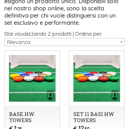
esigono un prodotto unico. Disponibili solo
nel nostro shop online, sono la scelta
definitiva per chi vuole distinguersi con un
set esclusivo e performante.
Stai visualizzando 2 prodotti | Ordina per:
Rilevanza
BASE HW
SET 11 BASI HW
TOWERS
TOWERS
1
12
€
€
,25
,50