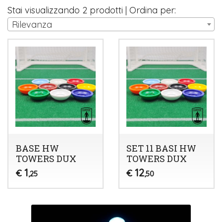
Stai visualizzando 2 prodotti | Ordina per:
Rilevanza
BASE HW
SET 11 BASI HW
TOWERS DUX
TOWERS DUX
1
12
€
€
,25
,50