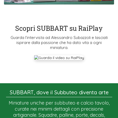
Scopri SUBBART su RaiPlay
Guarda l’intervista ad Alessandro Subazzoli e lasciati
ispirare dalla passione che ha dato vita a ogni
miniatura.
SUBBART, dove il Subbuteo diventa arte
Miniature uniche per subbuteo e calcio tavolo,
curate nei minimi dettagli con precisione
artigianale. Squadre, palline, porte, decals,